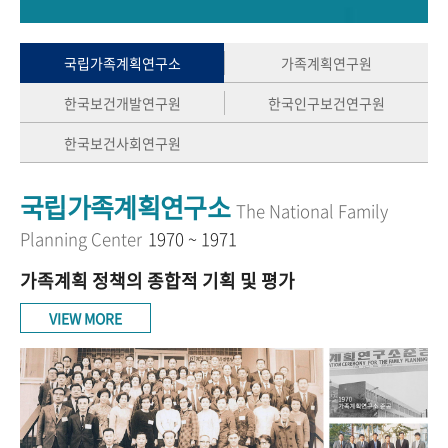
+1
성과 50선
숫자로 보는 50년
50
주년 광장
세계와 함께 한 KIHASA
국립가족계획연구소
가족계획연구원
한국보건개발연구원
한국인구보건연구원
VR 역사관
한국보건사회연구원
국립가족계획연구소
The National Family
Planning Center
1970 ~ 1971
가족계획 정책의 종합적 기획 및 평가
VIEW MORE