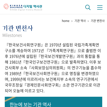
home
기관 역사
기관 변천사
기관 역사
기관 변천사
걸어온 길
기관 변천사
역대 기관장
연구원 사람들
Milestones
『한국보건사회연구원』은 1970년 설립된 국립가족계획연
연구 역사
구소를 계승하여 1971년 『가족계획연구원』으로 출범한 이
정책과 연구
키워드로 보는 연구 역사
연구자들
후 1976년에 설립된『한국보건개발연구원』과의 통합을 통
간행물 변천사
해 1981년『한국인구보건연구원』으로 발족하였다. 이후 보
건사회부 소속『사회보장심의위원회』의 연구기능을 흡수하
여 1989년『한국보건사회연구원』으로 명칭을 변경하였으
기록물 아카이브
며, 1999년에 이르러서는 보건복지부 소속의 연구기관에서
국무조정실『경제인문사회연구회』소관 연구기관으로 이관
사진 아카이브
문서 기록물
행정박물
영상 기록물
되어 오늘에 이르고 있다.
+1
50
주년 기념
한눈에 보는
기관 역사