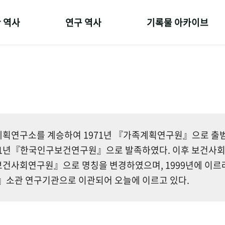
 역사
연구 역사
기록물 아카이브
온 길
정책과 연구
사진 아카이브
 변천사
키워드로 보는 연구 역사
문서 기록물
 기관장
연구자들
행정박물
 사람들
간행물 변천사
영상 기록물
획연구소를 계승하여 1971년 『가족계획연구원』으로 출범한
81년『한국인구보건연구원』으로 발족하였다. 이후 보건사
건사회연구원』으로 명칭을 변경하였으며, 1999년에 이르
소관 연구기관으로 이관되어 오늘에 이르고 있다.