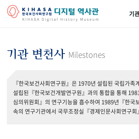
기관
걸어
기관
기관 변천사
Milestones
역대
연구원
『한국보건사회연구원』은 1970년 설립된 국립가족계
설립된『한국보건개발연구원』과의 통합을 통해 19
심의위원회』의 연구기능을 흡수하여 1989년『한국보
속의 연구기관에서 국무조정실『경제인문사회연구회』