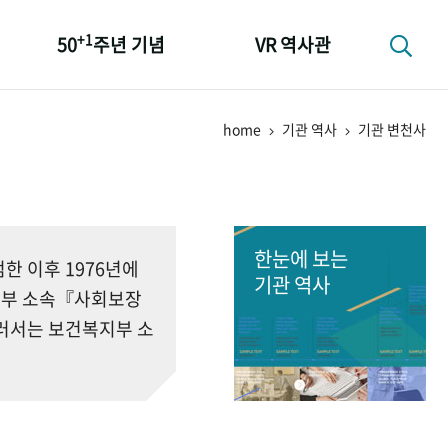
+1
50
주년 기념
VR 역사관
성과 50선
home
기관 역사
기관 변천사
숫자로 보는 50년
+1
50
주년 광장
세계와 함께 한 KIHASA
한눈에 보는
 이후 1976년에
기관 역사
회부 소속『사회보장
러서는 보건복지부 소