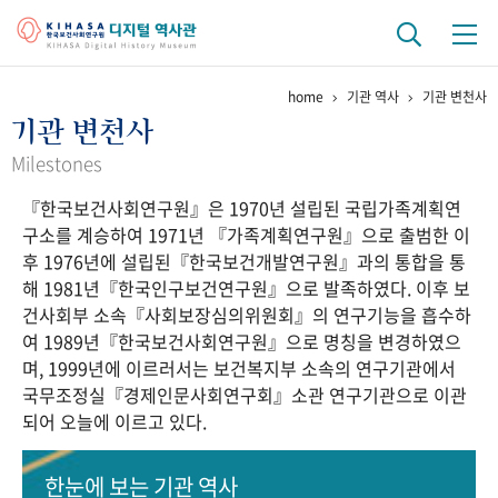
home
기관 역사
기관 변천사
기관 역사
기관 변천사
걸어온 길
기관 변천사
역대 기관장
연구원 사람들
Milestones
『한국보건사회연구원』은 1970년 설립된 국립가족계획연
연구 역사
구소를 계승하여 1971년 『가족계획연구원』으로 출범한 이
정책과 연구
키워드로 보는 연구 역사
연구자들
후 1976년에 설립된『한국보건개발연구원』과의 통합을 통
간행물 변천사
해 1981년『한국인구보건연구원』으로 발족하였다. 이후 보
건사회부 소속『사회보장심의위원회』의 연구기능을 흡수하
여 1989년『한국보건사회연구원』으로 명칭을 변경하였으
기록물 아카이브
며, 1999년에 이르러서는 보건복지부 소속의 연구기관에서
국무조정실『경제인문사회연구회』소관 연구기관으로 이관
사진 아카이브
문서 기록물
행정박물
영상 기록물
되어 오늘에 이르고 있다.
+1
50
주년 기념
한눈에 보는
기관 역사