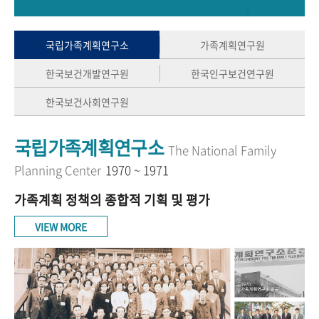
+1
성과 50선
숫자로 보는 50년
50
주년 광장
세계와 함께 한 KIHASA
국립가족계획연구소
가족계획연구원
한국보건개발연구원
한국인구보건연구원
VR 역사관
한국보건사회연구원
국립가족계획연구소
The National Family
Planning Center
1970 ~ 1971
가족계획 정책의 종합적 기획 및 평가
VIEW MORE