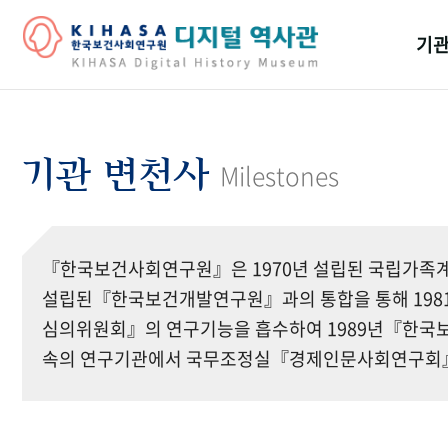
기관
걸어
기관
기관 변천사
Milestones
역대
연구원
『한국보건사회연구원』은 1970년 설립된 국립가족계
설립된『한국보건개발연구원』과의 통합을 통해 19
심의위원회』의 연구기능을 흡수하여 1989년『한국보
속의 연구기관에서 국무조정실『경제인문사회연구회』