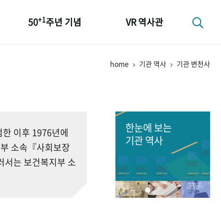
+1
50
주년 기념
VR 역사관
성과 50선
home
기관 역사
기관 변천사
숫자로 보는 50년
+1
50
주년 광장
세계와 함께 한 KIHASA
한눈에 보는
 이후 1976년에
기관 역사
회부 소속『사회보장
러서는 보건복지부 소