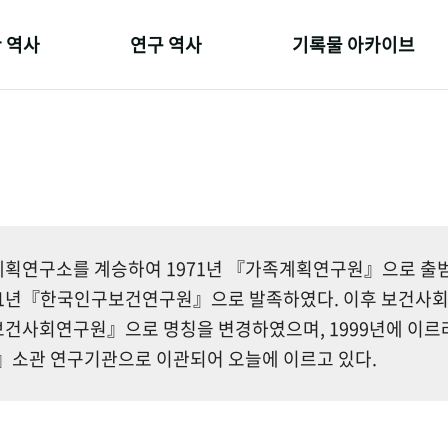
 역사
연구 역사
기록물 아카이브
온 길
정책과 연구
사진 아카이브
 변천사
키워드로 보는 연구 역사
문서 기록물
 기관장
연구자들
행정박물
 사람들
간행물 변천사
영상 기록물
획연구소를 계승하여 1971년 『가족계획연구원』으로 출범한
81년『한국인구보건연구원』으로 발족하였다. 이후 보건사
건사회연구원』으로 명칭을 변경하였으며, 1999년에 이르
소관 연구기관으로 이관되어 오늘에 이르고 있다.