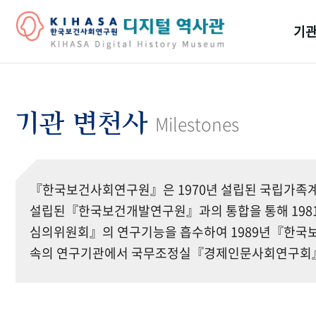
기관
걸어
기관
기관 변천사
Milestones
역대
연구원
『한국보건사회연구원』은 1970년 설립된 국립가족계
설립된『한국보건개발연구원』과의 통합을 통해 19
심의위원회』의 연구기능을 흡수하여 1989년『한국보
속의 연구기관에서 국무조정실『경제인문사회연구회』