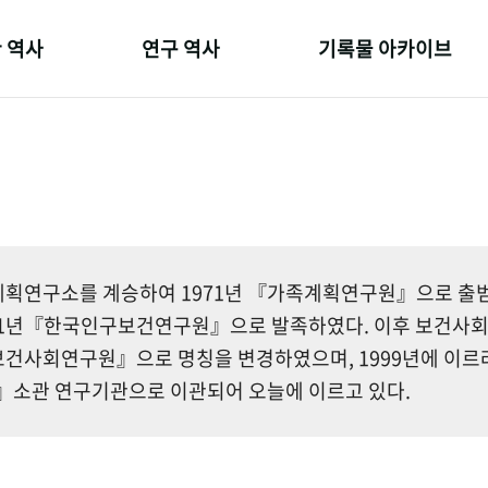
 역사
연구 역사
기록물 아카이브
온 길
정책과 연구
사진 아카이브
 변천사
키워드로 보는 연구 역사
문서 기록물
 기관장
연구자들
행정박물
 사람들
간행물 변천사
영상 기록물
획연구소를 계승하여 1971년 『가족계획연구원』으로 출범한
81년『한국인구보건연구원』으로 발족하였다. 이후 보건사
건사회연구원』으로 명칭을 변경하였으며, 1999년에 이르
소관 연구기관으로 이관되어 오늘에 이르고 있다.