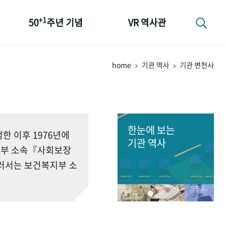
+1
50
주년 기념
VR 역사관
성과 50선
home
기관 역사
기관 변천사
숫자로 보는 50년
+1
50
주년 광장
세계와 함께 한 KIHASA
한눈에 보는
 이후 1976년에
기관 역사
회부 소속『사회보장
러서는 보건복지부 소