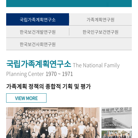
+1
성과 50선
숫자로 보는 50년
50
주년 광장
세계와 함께 한 KIHASA
국립가족계획연구소
가족계획연구원
한국보건개발연구원
한국인구보건연구원
VR 역사관
한국보건사회연구원
국립가족계획연구소
The National Family
Planning Center
1970 ~ 1971
가족계획 정책의 종합적 기획 및 평가
VIEW MORE