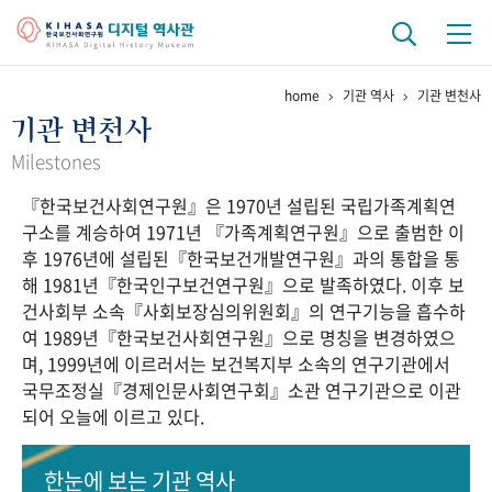
home
기관 역사
기관 변천사
기관 역사
기관 변천사
걸어온 길
기관 변천사
역대 기관장
연구원 사람들
Milestones
『한국보건사회연구원』은 1970년 설립된 국립가족계획연
연구 역사
구소를 계승하여 1971년 『가족계획연구원』으로 출범한 이
정책과 연구
키워드로 보는 연구 역사
연구자들
후 1976년에 설립된『한국보건개발연구원』과의 통합을 통
간행물 변천사
해 1981년『한국인구보건연구원』으로 발족하였다. 이후 보
건사회부 소속『사회보장심의위원회』의 연구기능을 흡수하
여 1989년『한국보건사회연구원』으로 명칭을 변경하였으
기록물 아카이브
며, 1999년에 이르러서는 보건복지부 소속의 연구기관에서
국무조정실『경제인문사회연구회』소관 연구기관으로 이관
사진 아카이브
문서 기록물
행정박물
영상 기록물
되어 오늘에 이르고 있다.
+1
50
주년 기념
한눈에 보는
기관 역사