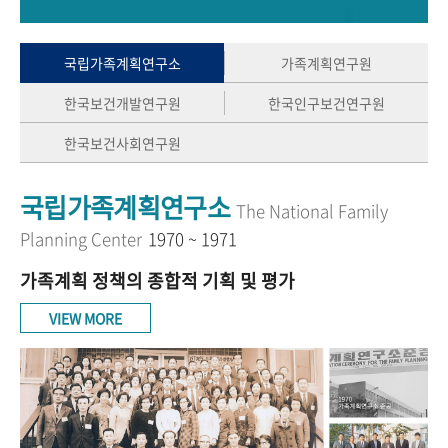
+1
성과 50선
숫자로 보는 50년
50
주년 광장
세계와 함께 한 KIHASA
국립가족계획연구소
가족계획연구원
한국보건개발연구원
한국인구보건연구원
VR 역사관
한국보건사회연구원
국립가족계획연구소
The National Family
Planning Center
1970 ~ 1971
가족계획 정책의 종합적 기획 및 평가
VIEW MORE