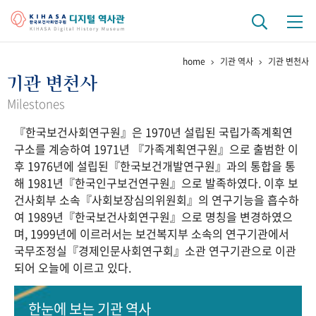
home
기관 역사
기관 변천사
기관 역사
기관 변천사
걸어온 길
기관 변천사
역대 기관장
연구원 사람들
Milestones
『한국보건사회연구원』은 1970년 설립된 국립가족계획연
연구 역사
구소를 계승하여 1971년 『가족계획연구원』으로 출범한 이
정책과 연구
키워드로 보는 연구 역사
연구자들
후 1976년에 설립된『한국보건개발연구원』과의 통합을 통
간행물 변천사
해 1981년『한국인구보건연구원』으로 발족하였다. 이후 보
건사회부 소속『사회보장심의위원회』의 연구기능을 흡수하
여 1989년『한국보건사회연구원』으로 명칭을 변경하였으
기록물 아카이브
며, 1999년에 이르러서는 보건복지부 소속의 연구기관에서
국무조정실『경제인문사회연구회』소관 연구기관으로 이관
사진 아카이브
문서 기록물
행정박물
영상 기록물
되어 오늘에 이르고 있다.
+1
50
주년 기념
한눈에 보는
기관 역사