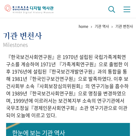
home
기관 역사
기관 변천사
기관 역사
기관 변천사
걸어온 길
기관 변천사
역대 기관장
연구원 사람들
Milestones
『한국보건사회연구원』은 1970년 설립된 국립가족계획연
연구 역사
구소를 계승하여 1971년 『가족계획연구원』으로 출범한 이
정책과 연구
키워드로 보는 연구 역사
연구자들
후 1976년에 설립된『한국보건개발연구원』과의 통합을 통
간행물 변천사
해 1981년『한국인구보건연구원』으로 발족하였다. 이후 보
건사회부 소속『사회보장심의위원회』의 연구기능을 흡수하
여 1989년『한국보건사회연구원』으로 명칭을 변경하였으
기록물 아카이브
며, 1999년에 이르러서는 보건복지부 소속의 연구기관에서
국무조정실『경제인문사회연구회』소관 연구기관으로 이관
사진 아카이브
문서 기록물
행정박물
영상 기록물
되어 오늘에 이르고 있다.
+1
50
주년 기념
한눈에 보는
기관 역사