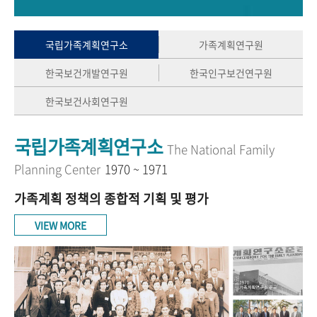
+1
성과 50선
숫자로 보는 50년
50
주년 광장
세계와 함께 한 KIHASA
국립가족계획연구소
가족계획연구원
한국보건개발연구원
한국인구보건연구원
VR 역사관
한국보건사회연구원
국립가족계획연구소
The National Family
Planning Center
1970 ~ 1971
가족계획 정책의 종합적 기획 및 평가
VIEW MORE