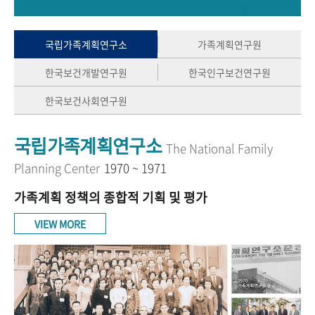
+1
성과 50선
숫자로 보는 50년
50
주년 광장
세계와 함께 한 KIHASA
국립가족계획연구소
가족계획연구원
한국보건개발연구원
한국인구보건연구원
VR 역사관
한국보건사회연구원
국립가족계획연구소
The National Family
Planning Center
1970 ~ 1971
가족계획 정책의 종합적 기획 및 평가
VIEW MORE