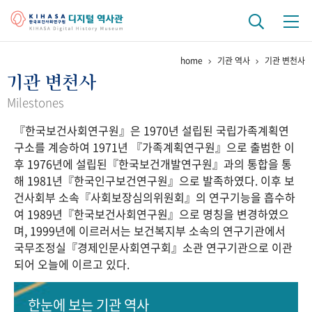
home
기관 역사
기관 변천사
기관 역사
기관 변천사
걸어온 길
기관 변천사
역대 기관장
연구원 사람들
Milestones
『한국보건사회연구원』은 1970년 설립된 국립가족계획연
연구 역사
구소를 계승하여 1971년 『가족계획연구원』으로 출범한 이
정책과 연구
키워드로 보는 연구 역사
연구자들
후 1976년에 설립된『한국보건개발연구원』과의 통합을 통
간행물 변천사
해 1981년『한국인구보건연구원』으로 발족하였다. 이후 보
건사회부 소속『사회보장심의위원회』의 연구기능을 흡수하
여 1989년『한국보건사회연구원』으로 명칭을 변경하였으
기록물 아카이브
며, 1999년에 이르러서는 보건복지부 소속의 연구기관에서
국무조정실『경제인문사회연구회』소관 연구기관으로 이관
사진 아카이브
문서 기록물
행정박물
영상 기록물
되어 오늘에 이르고 있다.
+1
50
주년 기념
한눈에 보는
기관 역사