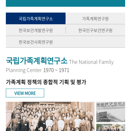
+1
성과 50선
숫자로 보는 50년
50
주년 광장
세계와 함께 한 KIHASA
국립가족계획연구소
가족계획연구원
한국보건개발연구원
한국인구보건연구원
VR 역사관
한국보건사회연구원
국립가족계획연구소
The National Family
Planning Center
1970 ~ 1971
가족계획 정책의 종합적 기획 및 평가
VIEW MORE