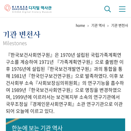
home
기관 역사
기관 변천사
기관 역사
기관 변천사
걸어온 길
기관 변천사
역대 기관장
연구원 사람들
Milestones
『한국보건사회연구원』은 1970년 설립된 국립가족계획연
연구 역사
구소를 계승하여 1971년 『가족계획연구원』으로 출범한 이
정책과 연구
키워드로 보는 연구 역사
연구자들
후 1976년에 설립된『한국보건개발연구원』과의 통합을 통
간행물 변천사
해 1981년『한국인구보건연구원』으로 발족하였다. 이후 보
건사회부 소속『사회보장심의위원회』의 연구기능을 흡수하
여 1989년『한국보건사회연구원』으로 명칭을 변경하였으
기록물 아카이브
며, 1999년에 이르러서는 보건복지부 소속의 연구기관에서
국무조정실『경제인문사회연구회』소관 연구기관으로 이관
사진 아카이브
문서 기록물
행정박물
영상 기록물
되어 오늘에 이르고 있다.
+1
50
주년 기념
한눈에 보는
기관 역사