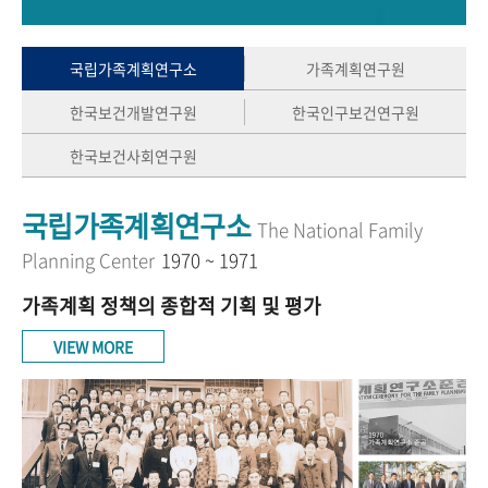
+1
성과 50선
숫자로 보는 50년
50
주년 광장
세계와 함께 한 KIHASA
국립가족계획연구소
가족계획연구원
한국보건개발연구원
한국인구보건연구원
VR 역사관
한국보건사회연구원
국립가족계획연구소
The National Family
Planning Center
1970 ~ 1971
가족계획 정책의 종합적 기획 및 평가
VIEW MORE