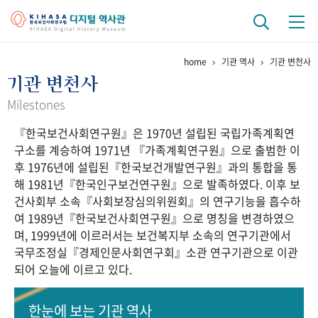
home
기관 역사
기관 변천사
기관 역사
기관 변천사
걸어온 길
기관 변천사
역대 기관장
연구원 사람들
Milestones
『한국보건사회연구원』은 1970년 설립된 국립가족계획연
연구 역사
구소를 계승하여 1971년 『가족계획연구원』으로 출범한 이
정책과 연구
키워드로 보는 연구 역사
연구자들
후 1976년에 설립된『한국보건개발연구원』과의 통합을 통
간행물 변천사
해 1981년『한국인구보건연구원』으로 발족하였다. 이후 보
건사회부 소속『사회보장심의위원회』의 연구기능을 흡수하
여 1989년『한국보건사회연구원』으로 명칭을 변경하였으
기록물 아카이브
며, 1999년에 이르러서는 보건복지부 소속의 연구기관에서
국무조정실『경제인문사회연구회』소관 연구기관으로 이관
사진 아카이브
문서 기록물
행정박물
영상 기록물
되어 오늘에 이르고 있다.
+1
50
주년 기념
한눈에 보는
기관 역사