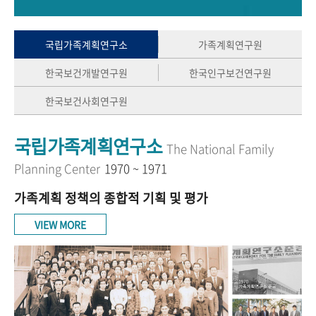
+1
성과 50선
숫자로 보는 50년
50
주년 광장
세계와 함께 한 KIHASA
국립가족계획연구소
가족계획연구원
한국보건개발연구원
한국인구보건연구원
VR 역사관
한국보건사회연구원
국립가족계획연구소
The National Family
Planning Center
1970 ~ 1971
가족계획 정책의 종합적 기획 및 평가
VIEW MORE