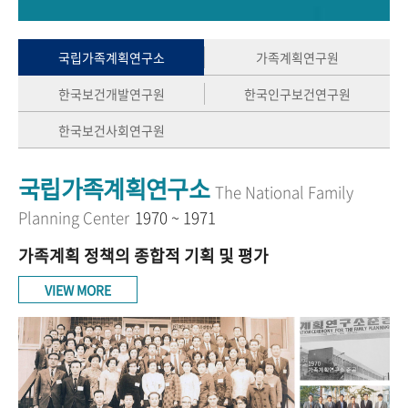
+1
성과 50선
숫자로 보는 50년
50
주년 광장
세계와 함께 한 KIHASA
국립가족계획연구소
가족계획연구원
한국보건개발연구원
한국인구보건연구원
VR 역사관
한국보건사회연구원
국립가족계획연구소
The National Family
Planning Center
1970 ~ 1971
가족계획 정책의 종합적 기획 및 평가
VIEW MORE