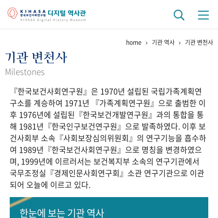
home
기관 역사
기관 변천사
기관 역사
기관 변천사
걸어온 길
기관 변천사
역대 기관장
연구원 사람들
Milestones
『한국보건사회연구원』은 1970년 설립된 국립가족계획연
연구 역사
구소를 계승하여 1971년 『가족계획연구원』으로 출범한 이
정책과 연구
키워드로 보는 연구 역사
연구자들
후 1976년에 설립된『한국보건개발연구원』과의 통합을 통
간행물 변천사
해 1981년『한국인구보건연구원』으로 발족하였다. 이후 보
건사회부 소속『사회보장심의위원회』의 연구기능을 흡수하
여 1989년『한국보건사회연구원』으로 명칭을 변경하였으
기록물 아카이브
며, 1999년에 이르러서는 보건복지부 소속의 연구기관에서
국무조정실『경제인문사회연구회』소관 연구기관으로 이관
사진 아카이브
문서 기록물
행정박물
영상 기록물
되어 오늘에 이르고 있다.
+1
50
주년 기념
한눈에 보는
기관 역사