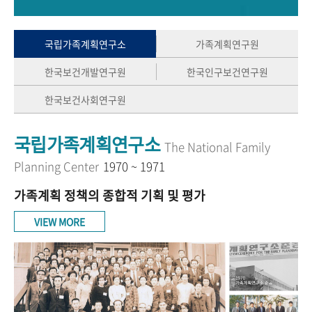
+1
성과 50선
숫자로 보는 50년
50
주년 광장
세계와 함께 한 KIHASA
국립가족계획연구소
가족계획연구원
한국보건개발연구원
한국인구보건연구원
VR 역사관
한국보건사회연구원
국립가족계획연구소
The National Family
Planning Center
1970 ~ 1971
가족계획 정책의 종합적 기획 및 평가
VIEW MORE