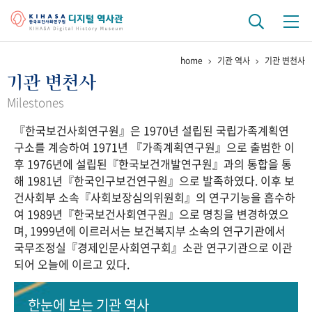
home
기관 역사
기관 변천사
기관 역사
기관 변천사
걸어온 길
기관 변천사
역대 기관장
연구원 사람들
Milestones
『한국보건사회연구원』은 1970년 설립된 국립가족계획연
연구 역사
구소를 계승하여 1971년 『가족계획연구원』으로 출범한 이
정책과 연구
키워드로 보는 연구 역사
연구자들
후 1976년에 설립된『한국보건개발연구원』과의 통합을 통
간행물 변천사
해 1981년『한국인구보건연구원』으로 발족하였다. 이후 보
건사회부 소속『사회보장심의위원회』의 연구기능을 흡수하
여 1989년『한국보건사회연구원』으로 명칭을 변경하였으
기록물 아카이브
며, 1999년에 이르러서는 보건복지부 소속의 연구기관에서
국무조정실『경제인문사회연구회』소관 연구기관으로 이관
사진 아카이브
문서 기록물
행정박물
영상 기록물
되어 오늘에 이르고 있다.
+1
50
주년 기념
한눈에 보는
기관 역사