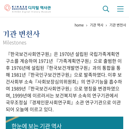
home
기관 역사
기관 변천사
기관 역사
기관 변천사
걸어온 길
기관 변천사
역대 기관장
연구원 사람들
Milestones
『한국보건사회연구원』은 1970년 설립된 국립가족계획연
연구 역사
구소를 계승하여 1971년 『가족계획연구원』으로 출범한 이
정책과 연구
키워드로 보는 연구 역사
연구자들
후 1976년에 설립된『한국보건개발연구원』과의 통합을 통
간행물 변천사
해 1981년『한국인구보건연구원』으로 발족하였다. 이후 보
건사회부 소속『사회보장심의위원회』의 연구기능을 흡수하
여 1989년『한국보건사회연구원』으로 명칭을 변경하였으
기록물 아카이브
며, 1999년에 이르러서는 보건복지부 소속의 연구기관에서
국무조정실『경제인문사회연구회』소관 연구기관으로 이관
사진 아카이브
문서 기록물
행정박물
영상 기록물
되어 오늘에 이르고 있다.
+1
50
주년 기념
한눈에 보는
기관 역사