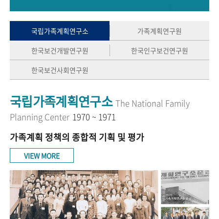
+1
성과 50선
숫자로 보는 50년
50
주년 광장
세계와 함께 한 KIHASA
국립가족계획연구소
가족계획연구원
한국보건개발연구원
한국인구보건연구원
VR 역사관
한국보건사회연구원
국립가족계획연구소
The National Family
Planning Center
1970 ~ 1971
가족계획 정책의 종합적 기획 및 평가
VIEW MORE