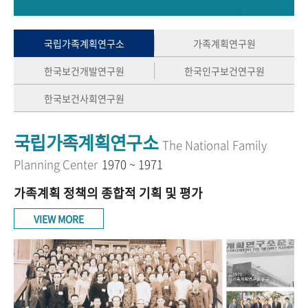
+1
성과 50선
숫자로 보는 50년
50
주년 광장
세계와 함께 한 KIHASA
국립가족계획연구소
가족계획연구원
한국보건개발연구원
한국인구보건연구원
VR 역사관
한국보건사회연구원
국립가족계획연구소
The National Family
Planning Center
1970 ~ 1971
가족계획 정책의 종합적 기획 및 평가
VIEW MORE