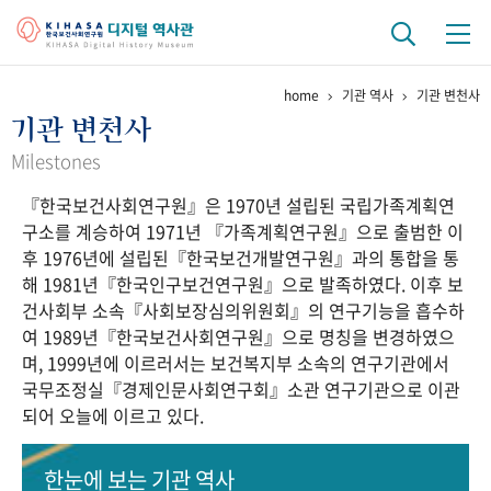
home
기관 역사
기관 변천사
기관 역사
기관 변천사
걸어온 길
기관 변천사
역대 기관장
연구원 사람들
Milestones
『한국보건사회연구원』은 1970년 설립된 국립가족계획연
연구 역사
구소를 계승하여 1971년 『가족계획연구원』으로 출범한 이
정책과 연구
키워드로 보는 연구 역사
연구자들
후 1976년에 설립된『한국보건개발연구원』과의 통합을 통
간행물 변천사
해 1981년『한국인구보건연구원』으로 발족하였다. 이후 보
건사회부 소속『사회보장심의위원회』의 연구기능을 흡수하
여 1989년『한국보건사회연구원』으로 명칭을 변경하였으
기록물 아카이브
며, 1999년에 이르러서는 보건복지부 소속의 연구기관에서
국무조정실『경제인문사회연구회』소관 연구기관으로 이관
사진 아카이브
문서 기록물
행정박물
영상 기록물
되어 오늘에 이르고 있다.
+1
50
주년 기념
한눈에 보는
기관 역사