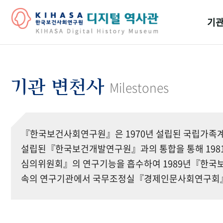
기관
걸어
기관
기관 변천사
Milestones
역대
연구원
『한국보건사회연구원』은 1970년 설립된 국립가족계
설립된『한국보건개발연구원』과의 통합을 통해 19
심의위원회』의 연구기능을 흡수하여 1989년『한국보
속의 연구기관에서 국무조정실『경제인문사회연구회』