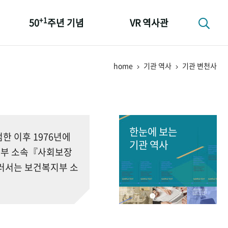
+1
50
주년 기념
VR 역사관
성과 50선
home
기관 역사
기관 변천사
숫자로 보는 50년
+1
50
주년 광장
세계와 함께 한 KIHASA
한눈에 보는
 이후 1976년에
기관 역사
회부 소속『사회보장
러서는 보건복지부 소