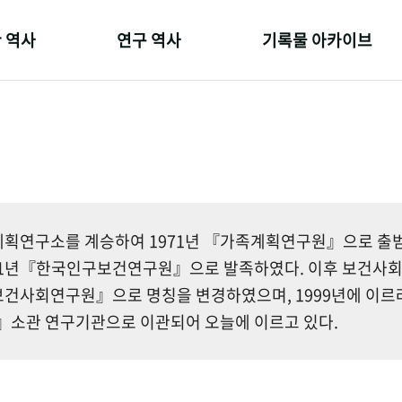
 역사
연구 역사
기록물 아카이브
온 길
정책과 연구
사진 아카이브
 변천사
키워드로 보는 연구 역사
문서 기록물
 기관장
연구자들
행정박물
 사람들
간행물 변천사
영상 기록물
획연구소를 계승하여 1971년 『가족계획연구원』으로 출범한
81년『한국인구보건연구원』으로 발족하였다. 이후 보건사
건사회연구원』으로 명칭을 변경하였으며, 1999년에 이르
소관 연구기관으로 이관되어 오늘에 이르고 있다.