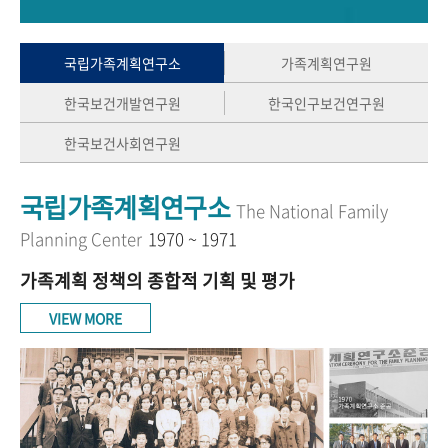
+1
성과 50선
숫자로 보는 50년
50
주년 광장
세계와 함께 한 KIHASA
국립가족계획연구소
가족계획연구원
한국보건개발연구원
한국인구보건연구원
VR 역사관
한국보건사회연구원
국립가족계획연구소
The National Family
Planning Center
1970 ~ 1971
가족계획 정책의 종합적 기획 및 평가
VIEW MORE