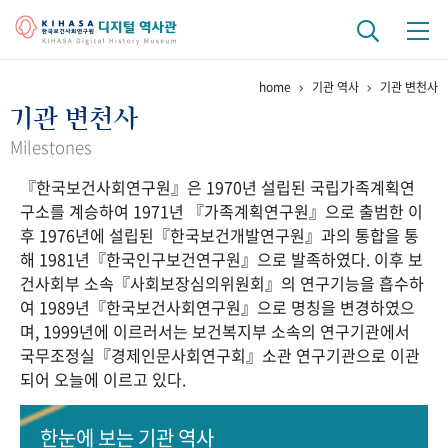
home
기관 역사
기관 변천사
기관 역사
기관 변천사
걸어온 길
기관 변천사
역대 기관장
연구원 사람들
Milestones
『한국보건사회연구원』은 1970년 설립된 국립가족계획연
연구 역사
구소를 계승하여 1971년 『가족계획연구원』으로 출범한 이
정책과 연구
키워드로 보는 연구 역사
연구자들
후 1976년에 설립된『한국보건개발연구원』과의 통합을 통
간행물 변천사
해 1981년『한국인구보건연구원』으로 발족하였다. 이후 보
건사회부 소속『사회보장심의위원회』의 연구기능을 흡수하
여 1989년『한국보건사회연구원』으로 명칭을 변경하였으
기록물 아카이브
며, 1999년에 이르러서는 보건복지부 소속의 연구기관에서
국무조정실『경제인문사회연구회』소관 연구기관으로 이관
사진 아카이브
문서 기록물
행정박물
영상 기록물
되어 오늘에 이르고 있다.
+1
50
주년 기념
한눈에 보는
기관 역사