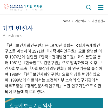
home
기관 역사
기관 변천사
기관 역사
기관 변천사
걸어온 길
기관 변천사
역대 기관장
연구원 사람들
Milestones
『한국보건사회연구원』은 1970년 설립된 국립가족계획연
연구 역사
구소를 계승하여 1971년 『가족계획연구원』으로 출범한 이
정책과 연구
키워드로 보는 연구 역사
연구자들
후 1976년에 설립된『한국보건개발연구원』과의 통합을 통
간행물 변천사
해 1981년『한국인구보건연구원』으로 발족하였다. 이후 보
건사회부 소속『사회보장심의위원회』의 연구기능을 흡수하
여 1989년『한국보건사회연구원』으로 명칭을 변경하였으
기록물 아카이브
며, 1999년에 이르러서는 보건복지부 소속의 연구기관에서
국무조정실『경제인문사회연구회』소관 연구기관으로 이관
사진 아카이브
문서 기록물
행정박물
영상 기록물
되어 오늘에 이르고 있다.
+1
50
주년 기념
한눈에 보는
기관 역사