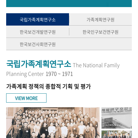
+1
성과 50선
숫자로 보는 50년
50
주년 광장
세계와 함께 한 KIHASA
국립가족계획연구소
가족계획연구원
한국보건개발연구원
한국인구보건연구원
VR 역사관
한국보건사회연구원
국립가족계획연구소
The National Family
Planning Center
1970 ~ 1971
가족계획 정책의 종합적 기획 및 평가
VIEW MORE