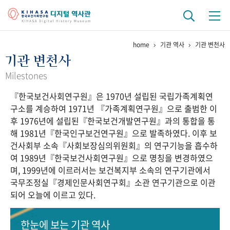
home
기관 역사
기관 변천사
기관 역사
기관 변천사
걸어온 길
기관 변천사
역대 기관장
연구원 사람들
Milestones
『한국보건사회연구원』은 1970년 설립된 국립가족계획연
연구 역사
구소를 계승하여 1971년 『가족계획연구원』으로 출범한 이
정책과 연구
키워드로 보는 연구 역사
연구자들
후 1976년에 설립된『한국보건개발연구원』과의 통합을 통
간행물 변천사
해 1981년『한국인구보건연구원』으로 발족하였다. 이후 보
건사회부 소속『사회보장심의위원회』의 연구기능을 흡수하
여 1989년『한국보건사회연구원』으로 명칭을 변경하였으
기록물 아카이브
며, 1999년에 이르러서는 보건복지부 소속의 연구기관에서
국무조정실『경제인문사회연구회』소관 연구기관으로 이관
사진 아카이브
문서 기록물
행정박물
영상 기록물
되어 오늘에 이르고 있다.
+1
50
주년 기념
한눈에 보는
기관 역사