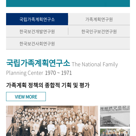
+1
성과 50선
숫자로 보는 50년
50
주년 광장
세계와 함께 한 KIHASA
국립가족계획연구소
가족계획연구원
한국보건개발연구원
한국인구보건연구원
VR 역사관
한국보건사회연구원
국립가족계획연구소
The National Family
Planning Center
1970 ~ 1971
가족계획 정책의 종합적 기획 및 평가
VIEW MORE