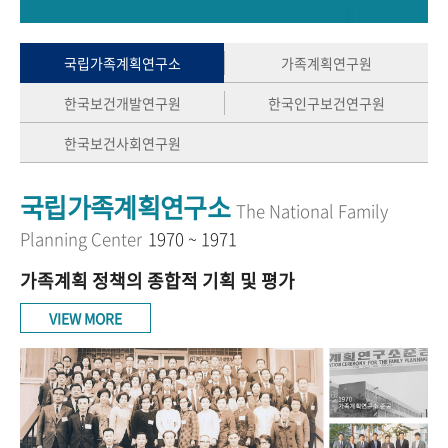
+1
성과 50선
숫자로 보는 50년
50
주년 광장
세계와 함께 한 KIHASA
국립가족계획연구소
가족계획연구원
한국보건개발연구원
한국인구보건연구원
VR 역사관
한국보건사회연구원
국립가족계획연구소
The National Family
Planning Center
1970 ~ 1971
가족계획 정책의 종합적 기획 및 평가
VIEW MORE