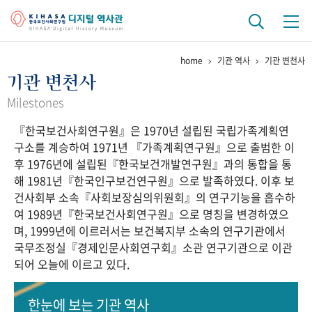
home
기관 역사
기관 변천사
기관 역사
기관 변천사
걸어온 길
기관 변천사
역대 기관장
연구원 사람들
Milestones
『한국보건사회연구원』은 1970년 설립된 국립가족계획연
연구 역사
구소를 계승하여 1971년 『가족계획연구원』으로 출범한 이
정책과 연구
키워드로 보는 연구 역사
연구자들
후 1976년에 설립된『한국보건개발연구원』과의 통합을 통
간행물 변천사
해 1981년『한국인구보건연구원』으로 발족하였다. 이후 보
건사회부 소속『사회보장심의위원회』의 연구기능을 흡수하
여 1989년『한국보건사회연구원』으로 명칭을 변경하였으
기록물 아카이브
며, 1999년에 이르러서는 보건복지부 소속의 연구기관에서
국무조정실『경제인문사회연구회』소관 연구기관으로 이관
사진 아카이브
문서 기록물
행정박물
영상 기록물
되어 오늘에 이르고 있다.
+1
50
주년 기념
한눈에 보는
기관 역사