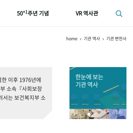
+1
50
주년 기념
VR 역사관
성과 50선
home
기관 역사
기관 변천사
숫자로 보는 50년
+1
50
주년 광장
세계와 함께 한 KIHASA
한눈에 보는
 이후 1976년에
기관 역사
회부 소속『사회보장
러서는 보건복지부 소