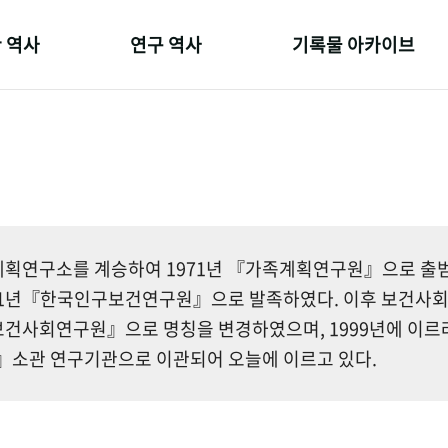
 역사
연구 역사
기록물 아카이브
온 길
정책과 연구
사진 아카이브
 변천사
키워드로 보는 연구 역사
문서 기록물
 기관장
연구자들
행정박물
 사람들
간행물 변천사
영상 기록물
획연구소를 계승하여 1971년 『가족계획연구원』으로 출범한
81년『한국인구보건연구원』으로 발족하였다. 이후 보건사
건사회연구원』으로 명칭을 변경하였으며, 1999년에 이르
소관 연구기관으로 이관되어 오늘에 이르고 있다.