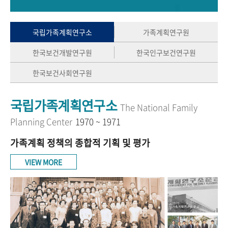
+1
성과 50선
숫자로 보는 50년
50
주년 광장
세계와 함께 한 KIHASA
국립가족계획연구소
가족계획연구원
한국보건개발연구원
한국인구보건연구원
VR 역사관
한국보건사회연구원
국립가족계획연구소
The National Family
Planning Center
1970 ~ 1971
가족계획 정책의 종합적 기획 및 평가
VIEW MORE