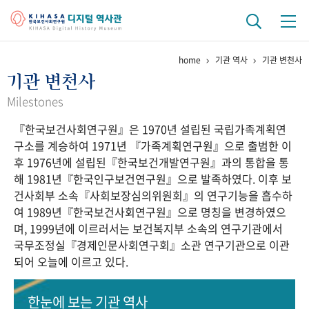
home
기관 역사
기관 변천사
기관 역사
기관 변천사
걸어온 길
기관 변천사
역대 기관장
연구원 사람들
Milestones
『한국보건사회연구원』은 1970년 설립된 국립가족계획연
연구 역사
구소를 계승하여 1971년 『가족계획연구원』으로 출범한 이
정책과 연구
키워드로 보는 연구 역사
연구자들
후 1976년에 설립된『한국보건개발연구원』과의 통합을 통
간행물 변천사
해 1981년『한국인구보건연구원』으로 발족하였다. 이후 보
건사회부 소속『사회보장심의위원회』의 연구기능을 흡수하
여 1989년『한국보건사회연구원』으로 명칭을 변경하였으
기록물 아카이브
며, 1999년에 이르러서는 보건복지부 소속의 연구기관에서
국무조정실『경제인문사회연구회』소관 연구기관으로 이관
사진 아카이브
문서 기록물
행정박물
영상 기록물
되어 오늘에 이르고 있다.
+1
50
주년 기념
한눈에 보는
기관 역사