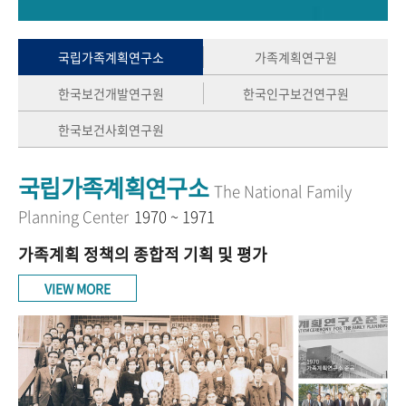
+1
성과 50선
숫자로 보는 50년
50
주년 광장
세계와 함께 한 KIHASA
국립가족계획연구소
가족계획연구원
한국보건개발연구원
한국인구보건연구원
VR 역사관
한국보건사회연구원
국립가족계획연구소
The National Family
Planning Center
1970 ~ 1971
가족계획 정책의 종합적 기획 및 평가
VIEW MORE