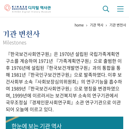
home
기관 역사
기관 변천사
기관 역사
기관 변천사
걸어온 길
기관 변천사
역대 기관장
연구원 사람들
Milestones
『한국보건사회연구원』은 1970년 설립된 국립가족계획연
연구 역사
구소를 계승하여 1971년 『가족계획연구원』으로 출범한 이
정책과 연구
키워드로 보는 연구 역사
연구자들
후 1976년에 설립된『한국보건개발연구원』과의 통합을 통
간행물 변천사
해 1981년『한국인구보건연구원』으로 발족하였다. 이후 보
건사회부 소속『사회보장심의위원회』의 연구기능을 흡수하
여 1989년『한국보건사회연구원』으로 명칭을 변경하였으
기록물 아카이브
며, 1999년에 이르러서는 보건복지부 소속의 연구기관에서
국무조정실『경제인문사회연구회』소관 연구기관으로 이관
사진 아카이브
문서 기록물
행정박물
영상 기록물
되어 오늘에 이르고 있다.
+1
50
주년 기념
한눈에 보는
기관 역사