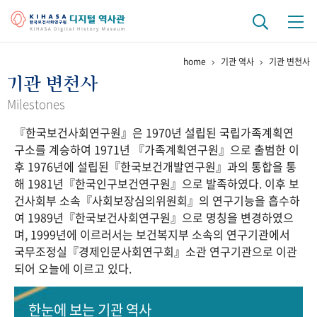
home
기관 역사
기관 변천사
기관 역사
기관 변천사
걸어온 길
기관 변천사
역대 기관장
연구원 사람들
Milestones
『한국보건사회연구원』은 1970년 설립된 국립가족계획연
연구 역사
구소를 계승하여 1971년 『가족계획연구원』으로 출범한 이
정책과 연구
키워드로 보는 연구 역사
연구자들
후 1976년에 설립된『한국보건개발연구원』과의 통합을 통
간행물 변천사
해 1981년『한국인구보건연구원』으로 발족하였다. 이후 보
건사회부 소속『사회보장심의위원회』의 연구기능을 흡수하
여 1989년『한국보건사회연구원』으로 명칭을 변경하였으
기록물 아카이브
며, 1999년에 이르러서는 보건복지부 소속의 연구기관에서
국무조정실『경제인문사회연구회』소관 연구기관으로 이관
사진 아카이브
문서 기록물
행정박물
영상 기록물
되어 오늘에 이르고 있다.
+1
50
주년 기념
한눈에 보는
기관 역사