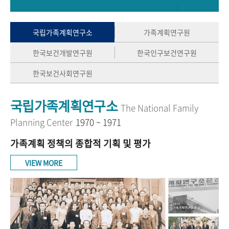
+1
성과 50선
숫자로 보는 50년
50
주년 광장
세계와 함께 한 KIHASA
국립가족계획연구소
가족계획연구원
한국보건개발연구원
한국인구보건연구원
VR 역사관
한국보건사회연구원
국립가족계획연구소
The National Family
Planning Center
1970 ~ 1971
가족계획 정책의 종합적 기획 및 평가
VIEW MORE