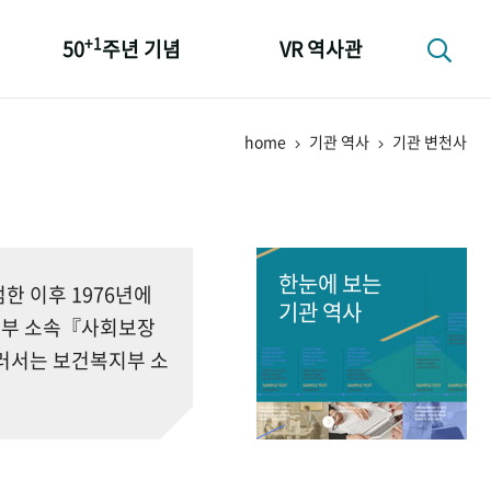
+1
50
주년 기념
VR 역사관
성과 50선
home
기관 역사
기관 변천사
숫자로 보는 50년
+1
50
주년 광장
세계와 함께 한 KIHASA
한눈에 보는
 이후 1976년에
기관 역사
회부 소속『사회보장
러서는 보건복지부 소