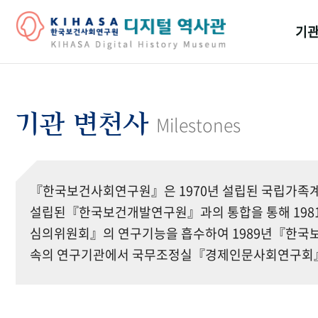
기관
걸어
기관
기관 변천사
Milestones
역대
연구원
『한국보건사회연구원』은 1970년 설립된 국립가족계
설립된『한국보건개발연구원』과의 통합을 통해 19
심의위원회』의 연구기능을 흡수하여 1989년『한국보
속의 연구기관에서 국무조정실『경제인문사회연구회』