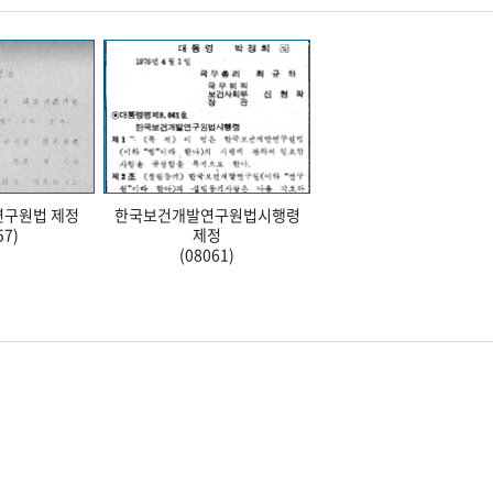
구원법 제정
한국보건개발연구원법시행령
57)
제정
(08061)