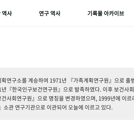
 역사
연구 역사
기록물 아카이브
온 길
정책과 연구
사진 아카이브
 변천사
키워드로 보는 연구 역사
문서 기록물
 기관장
연구자들
행정박물
 사람들
간행물 변천사
영상 기록물
획연구소를 계승하여 1971년 『가족계획연구원』으로 출범한
81년『한국인구보건연구원』으로 발족하였다. 이후 보건사
건사회연구원』으로 명칭을 변경하였으며, 1999년에 이르
소관 연구기관으로 이관되어 오늘에 이르고 있다.