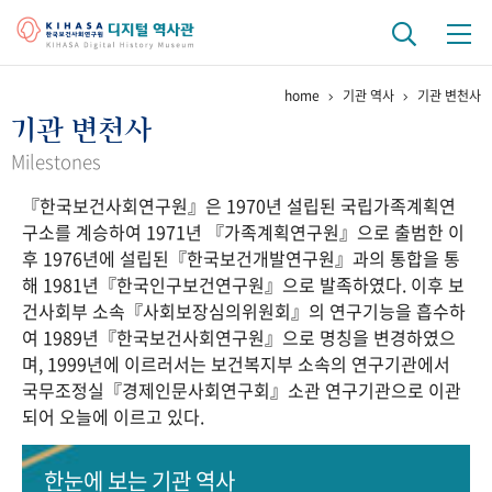
home
기관 역사
기관 변천사
기관 역사
기관 변천사
걸어온 길
기관 변천사
역대 기관장
연구원 사람들
Milestones
『한국보건사회연구원』은 1970년 설립된 국립가족계획연
연구 역사
구소를 계승하여 1971년 『가족계획연구원』으로 출범한 이
정책과 연구
키워드로 보는 연구 역사
연구자들
후 1976년에 설립된『한국보건개발연구원』과의 통합을 통
간행물 변천사
해 1981년『한국인구보건연구원』으로 발족하였다. 이후 보
건사회부 소속『사회보장심의위원회』의 연구기능을 흡수하
여 1989년『한국보건사회연구원』으로 명칭을 변경하였으
기록물 아카이브
며, 1999년에 이르러서는 보건복지부 소속의 연구기관에서
국무조정실『경제인문사회연구회』소관 연구기관으로 이관
사진 아카이브
문서 기록물
행정박물
영상 기록물
되어 오늘에 이르고 있다.
+1
50
주년 기념
한눈에 보는
기관 역사