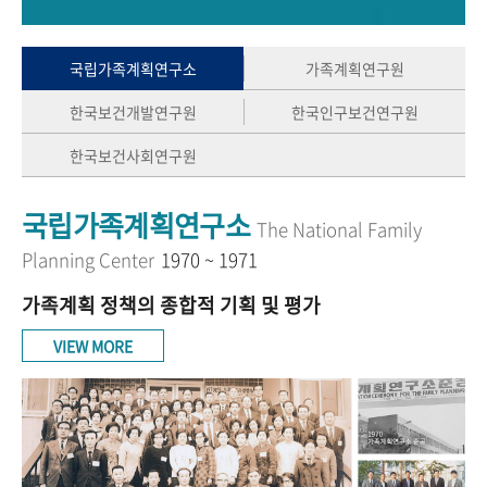
+1
성과 50선
숫자로 보는 50년
50
주년 광장
세계와 함께 한 KIHASA
국립가족계획연구소
가족계획연구원
한국보건개발연구원
한국인구보건연구원
VR 역사관
한국보건사회연구원
국립가족계획연구소
The National Family
Planning Center
1970 ~ 1971
가족계획 정책의 종합적 기획 및 평가
VIEW MORE