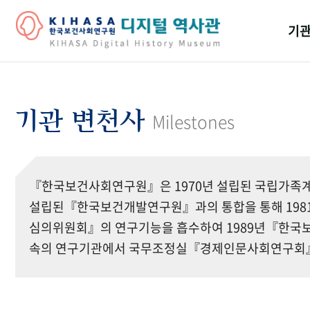
기관
걸어
기관
기관 변천사
Milestones
역대
연구원
『한국보건사회연구원』은 1970년 설립된 국립가족계
설립된『한국보건개발연구원』과의 통합을 통해 19
심의위원회』의 연구기능을 흡수하여 1989년『한국보
속의 연구기관에서 국무조정실『경제인문사회연구회』