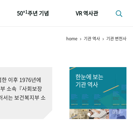
+1
50
주년 기념
VR 역사관
성과 50선
home
기관 역사
기관 변천사
숫자로 보는 50년
+1
50
주년 광장
세계와 함께 한 KIHASA
한눈에 보는
 이후 1976년에
기관 역사
회부 소속『사회보장
러서는 보건복지부 소