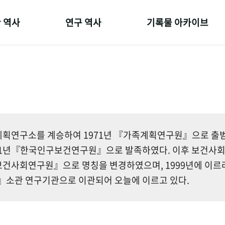
 역사
연구 역사
기록물 아카이브
온 길
정책과 연구
사진 아카이브
 변천사
키워드로 보는 연구 역사
문서 기록물
 기관장
연구자들
행정박물
 사람들
간행물 변천사
영상 기록물
획연구소를 계승하여 1971년 『가족계획연구원』으로 출범한
81년『한국인구보건연구원』으로 발족하였다. 이후 보건사
건사회연구원』으로 명칭을 변경하였으며, 1999년에 이르
소관 연구기관으로 이관되어 오늘에 이르고 있다.