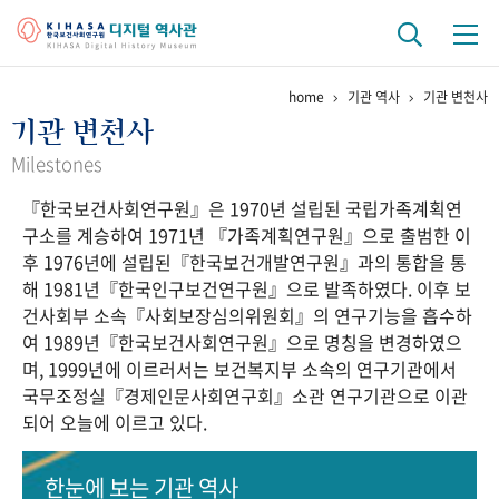
home
기관 역사
기관 변천사
기관 역사
기관 변천사
걸어온 길
기관 변천사
역대 기관장
연구원 사람들
Milestones
『한국보건사회연구원』은 1970년 설립된 국립가족계획연
연구 역사
구소를 계승하여 1971년 『가족계획연구원』으로 출범한 이
정책과 연구
키워드로 보는 연구 역사
연구자들
후 1976년에 설립된『한국보건개발연구원』과의 통합을 통
간행물 변천사
해 1981년『한국인구보건연구원』으로 발족하였다. 이후 보
건사회부 소속『사회보장심의위원회』의 연구기능을 흡수하
여 1989년『한국보건사회연구원』으로 명칭을 변경하였으
기록물 아카이브
며, 1999년에 이르러서는 보건복지부 소속의 연구기관에서
국무조정실『경제인문사회연구회』소관 연구기관으로 이관
사진 아카이브
문서 기록물
행정박물
영상 기록물
되어 오늘에 이르고 있다.
+1
50
주년 기념
한눈에 보는
기관 역사