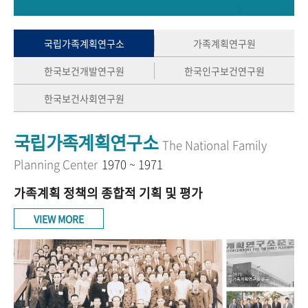
+1
성과 50선
숫자로 보는 50년
50
주년 광장
세계와 함께 한 KIHASA
국립가족계획연구소
가족계획연구원
한국보건개발연구원
한국인구보건연구원
VR 역사관
한국보건사회연구원
국립가족계획연구소
The National Family
Planning Center
1970 ~ 1971
가족계획 정책의 종합적 기획 및 평가
VIEW MORE