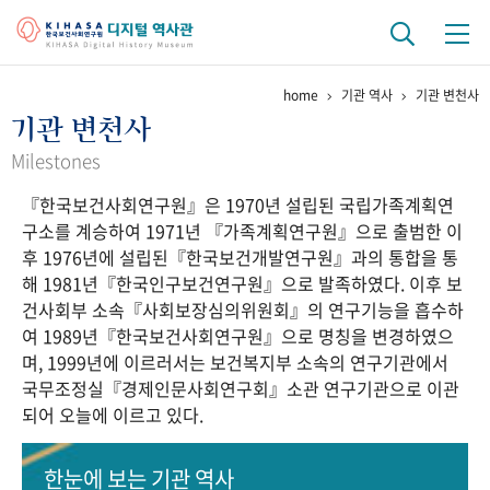
home
기관 역사
기관 변천사
기관 역사
기관 변천사
걸어온 길
기관 변천사
역대 기관장
연구원 사람들
Milestones
『한국보건사회연구원』은 1970년 설립된 국립가족계획연
연구 역사
구소를 계승하여 1971년 『가족계획연구원』으로 출범한 이
정책과 연구
키워드로 보는 연구 역사
연구자들
후 1976년에 설립된『한국보건개발연구원』과의 통합을 통
간행물 변천사
해 1981년『한국인구보건연구원』으로 발족하였다. 이후 보
건사회부 소속『사회보장심의위원회』의 연구기능을 흡수하
여 1989년『한국보건사회연구원』으로 명칭을 변경하였으
기록물 아카이브
며, 1999년에 이르러서는 보건복지부 소속의 연구기관에서
국무조정실『경제인문사회연구회』소관 연구기관으로 이관
사진 아카이브
문서 기록물
행정박물
영상 기록물
되어 오늘에 이르고 있다.
+1
50
주년 기념
한눈에 보는
기관 역사