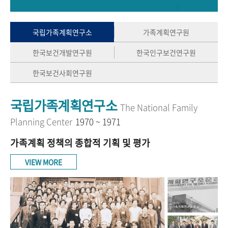
+1
성과 50선
숫자로 보는 50년
50
주년 광장
세계와 함께 한 KIHASA
국립가족계획연구소
가족계획연구원
한국보건개발연구원
한국인구보건연구원
VR 역사관
한국보건사회연구원
국립가족계획연구소
The National Family
Planning Center
1970 ~ 1971
가족계획 정책의 종합적 기획 및 평가
VIEW MORE