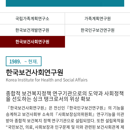
+1
성과 50선
숫자로 보는 50년
50
주년 광장
세계와 함께 한 KIHASA
국립가족계획연구소
가족계획연구원
한국보건개발연구원
한국인구보건연구원
VR 역사관
한국보건사회연구원
1989.
~ 현재.
한국보건사회연구원
Korea Institute for Health and Social Affairs
종합적 보건복지정책 연구기관으로의 도약과 사회정책
을 선도하는 싱크 탱크로서의 위상 확보
『한국보건사회연구원』은 전신인『한국인구보건연구원』의 기능을
승계하고 보건사회부 소속의『사회보장심의위원회』연구기능을 이관
받아 종합적 보건복지 정책 연구기관으로 설립되었다. 또한 설립목적을
“국민보건, 의료, 사회보장과 인구문제 및 이와 관련된 보건사회관계 제