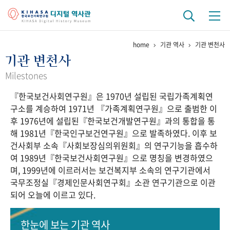
home
기관 역사
기관 변천사
기관 역사
기관 변천사
걸어온 길
기관 변천사
역대 기관장
연구원 사람들
Milestones
『한국보건사회연구원』은 1970년 설립된 국립가족계획연
연구 역사
구소를 계승하여 1971년 『가족계획연구원』으로 출범한 이
정책과 연구
키워드로 보는 연구 역사
연구자들
후 1976년에 설립된『한국보건개발연구원』과의 통합을 통
간행물 변천사
해 1981년『한국인구보건연구원』으로 발족하였다. 이후 보
건사회부 소속『사회보장심의위원회』의 연구기능을 흡수하
여 1989년『한국보건사회연구원』으로 명칭을 변경하였으
기록물 아카이브
며, 1999년에 이르러서는 보건복지부 소속의 연구기관에서
국무조정실『경제인문사회연구회』소관 연구기관으로 이관
사진 아카이브
문서 기록물
행정박물
영상 기록물
되어 오늘에 이르고 있다.
+1
50
주년 기념
한눈에 보는
기관 역사