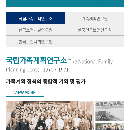
+1
성과 50선
숫자로 보는 50년
50
주년 광장
세계와 함께 한 KIHASA
국립가족계획연구소
가족계획연구원
한국보건개발연구원
한국인구보건연구원
VR 역사관
한국보건사회연구원
국립가족계획연구소
The National Family
Planning Center
1970 ~ 1971
가족계획 정책의 종합적 기획 및 평가
VIEW MORE