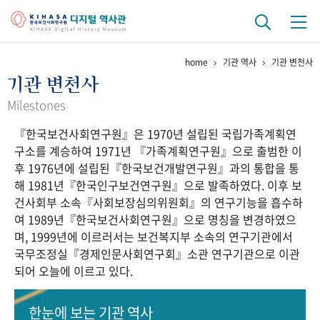
home
기관 역사
기관 변천사
기관 역사
기관 변천사
걸어온 길
기관 변천사
역대 기관장
연구원 사람들
Milestones
『한국보건사회연구원』은 1970년 설립된 국립가족계획연
연구 역사
구소를 계승하여 1971년 『가족계획연구원』으로 출범한 이
정책과 연구
키워드로 보는 연구 역사
연구자들
후 1976년에 설립된『한국보건개발연구원』과의 통합을 통
간행물 변천사
해 1981년『한국인구보건연구원』으로 발족하였다. 이후 보
건사회부 소속『사회보장심의위원회』의 연구기능을 흡수하
여 1989년『한국보건사회연구원』으로 명칭을 변경하였으
기록물 아카이브
며, 1999년에 이르러서는 보건복지부 소속의 연구기관에서
국무조정실『경제인문사회연구회』소관 연구기관으로 이관
사진 아카이브
문서 기록물
행정박물
영상 기록물
되어 오늘에 이르고 있다.
+1
50
주년 기념
한눈에 보는
기관 역사