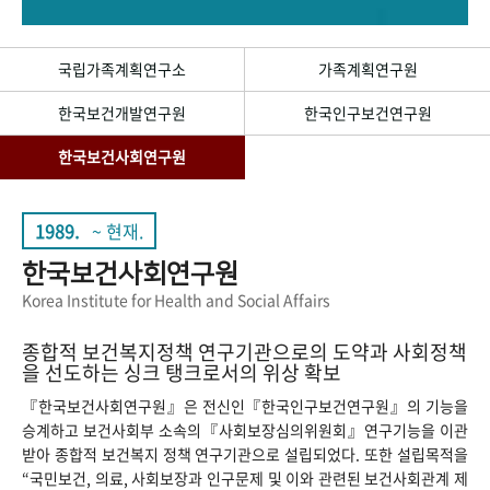
+1
성과 50선
숫자로 보는 50년
50
주년 광장
세계와 함께 한 KIHASA
국립가족계획연구소
가족계획연구원
한국보건개발연구원
한국인구보건연구원
VR 역사관
한국보건사회연구원
1989.
~ 현재.
한국보건사회연구원
Korea Institute for Health and Social Affairs
종합적 보건복지정책 연구기관으로의 도약과 사회정책
을 선도하는 싱크 탱크로서의 위상 확보
『한국보건사회연구원』은 전신인『한국인구보건연구원』의 기능을
승계하고 보건사회부 소속의『사회보장심의위원회』연구기능을 이관
받아 종합적 보건복지 정책 연구기관으로 설립되었다. 또한 설립목적을
“국민보건, 의료, 사회보장과 인구문제 및 이와 관련된 보건사회관계 제