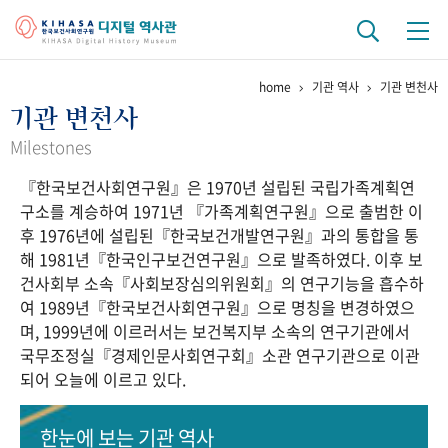
home
기관 역사
기관 변천사
기관 역사
기관 변천사
걸어온 길
기관 변천사
역대 기관장
연구원 사람들
Milestones
『한국보건사회연구원』은 1970년 설립된 국립가족계획연
연구 역사
구소를 계승하여 1971년 『가족계획연구원』으로 출범한 이
정책과 연구
키워드로 보는 연구 역사
연구자들
후 1976년에 설립된『한국보건개발연구원』과의 통합을 통
간행물 변천사
해 1981년『한국인구보건연구원』으로 발족하였다. 이후 보
건사회부 소속『사회보장심의위원회』의 연구기능을 흡수하
여 1989년『한국보건사회연구원』으로 명칭을 변경하였으
기록물 아카이브
며, 1999년에 이르러서는 보건복지부 소속의 연구기관에서
국무조정실『경제인문사회연구회』소관 연구기관으로 이관
사진 아카이브
문서 기록물
행정박물
영상 기록물
되어 오늘에 이르고 있다.
+1
50
주년 기념
한눈에 보는
기관 역사