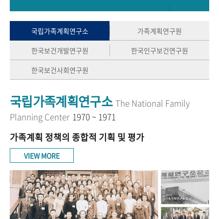
+1
성과 50선
숫자로 보는 50년
50
주년 광장
세계와 함께 한 KIHASA
국립가족계획연구소
가족계획연구원
한국보건개발연구원
한국인구보건연구원
VR 역사관
한국보건사회연구원
국립가족계획연구소
The National Family
Planning Center
1970 ~ 1971
가족계획 정책의 종합적 기획 및 평가
VIEW MORE