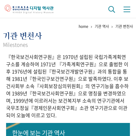
home
기관 역사
기관 변천사
기관 역사
기관 변천사
걸어온 길
기관 변천사
역대 기관장
연구원 사람들
Milestones
『한국보건사회연구원』은 1970년 설립된 국립가족계획연
연구 역사
구소를 계승하여 1971년 『가족계획연구원』으로 출범한 이
정책과 연구
키워드로 보는 연구 역사
연구자들
후 1976년에 설립된『한국보건개발연구원』과의 통합을 통
간행물 변천사
해 1981년『한국인구보건연구원』으로 발족하였다. 이후 보
건사회부 소속『사회보장심의위원회』의 연구기능을 흡수하
여 1989년『한국보건사회연구원』으로 명칭을 변경하였으
기록물 아카이브
며, 1999년에 이르러서는 보건복지부 소속의 연구기관에서
국무조정실『경제인문사회연구회』소관 연구기관으로 이관
사진 아카이브
문서 기록물
행정박물
영상 기록물
되어 오늘에 이르고 있다.
+1
50
주년 기념
한눈에 보는
기관 역사