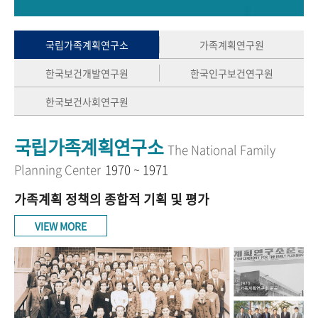
+1
성과 50선
숫자로 보는 50년
50
주년 광장
세계와 함께 한 KIHASA
국립가족계획연구소
가족계획연구원
한국보건개발연구원
한국인구보건연구원
VR 역사관
한국보건사회연구원
국립가족계획연구소
The National Family
Planning Center
1970 ~ 1971
가족계획 정책의 종합적 기획 및 평가
VIEW MORE