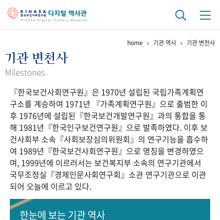
home
기관 역사
기관 변천사
기관 역사
기관 변천사
걸어온 길
기관 변천사
역대 기관장
연구원 사람들
Milestones
『한국보건사회연구원』은 1970년 설립된 국립가족계획연
연구 역사
구소를 계승하여 1971년 『가족계획연구원』으로 출범한 이
정책과 연구
키워드로 보는 연구 역사
연구자들
후 1976년에 설립된『한국보건개발연구원』과의 통합을 통
간행물 변천사
해 1981년『한국인구보건연구원』으로 발족하였다. 이후 보
건사회부 소속『사회보장심의위원회』의 연구기능을 흡수하
여 1989년『한국보건사회연구원』으로 명칭을 변경하였으
기록물 아카이브
며, 1999년에 이르러서는 보건복지부 소속의 연구기관에서
국무조정실『경제인문사회연구회』소관 연구기관으로 이관
사진 아카이브
문서 기록물
행정박물
영상 기록물
되어 오늘에 이르고 있다.
+1
50
주년 기념
한눈에 보는
기관 역사