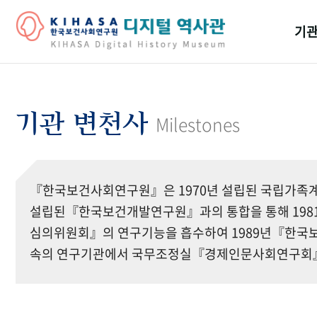
기관
걸어
기관
기관 변천사
Milestones
역대
연구원
『한국보건사회연구원』은 1970년 설립된 국립가족계
설립된『한국보건개발연구원』과의 통합을 통해 19
심의위원회』의 연구기능을 흡수하여 1989년『한국보
속의 연구기관에서 국무조정실『경제인문사회연구회』