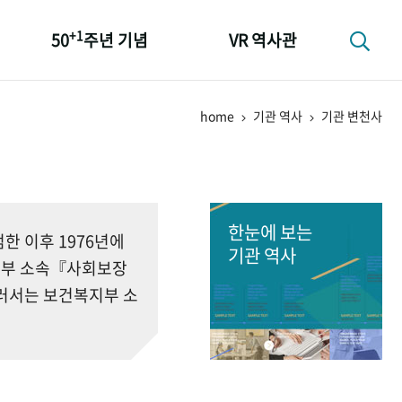
+1
50
주년 기념
VR 역사관
성과 50선
home
기관 역사
기관 변천사
숫자로 보는 50년
+1
50
주년 광장
세계와 함께 한 KIHASA
한눈에 보는
 이후 1976년에
기관 역사
회부 소속『사회보장
러서는 보건복지부 소