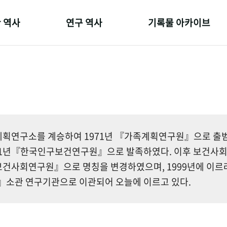
 역사
연구 역사
기록물 아카이브
온 길
정책과 연구
사진 아카이브
 변천사
키워드로 보는 연구 역사
문서 기록물
 기관장
연구자들
행정박물
 사람들
간행물 변천사
영상 기록물
획연구소를 계승하여 1971년 『가족계획연구원』으로 출범한
81년『한국인구보건연구원』으로 발족하였다. 이후 보건사
건사회연구원』으로 명칭을 변경하였으며, 1999년에 이르
소관 연구기관으로 이관되어 오늘에 이르고 있다.