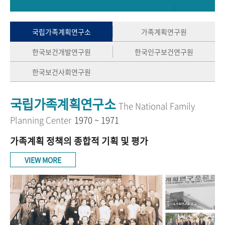
+1
성과 50선
숫자로 보는 50년
50
주년 광장
세계와 함께 한 KIHASA
국립가족계획연구소
가족계획연구원
한국보건개발연구원
한국인구보건연구원
VR 역사관
한국보건사회연구원
국립가족계획연구소
The National Family
Planning Center
1970 ~ 1971
가족계획 정책의 종합적 기획 및 평가
VIEW MORE