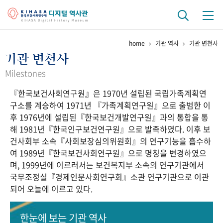
home
기관 역사
기관 변천사
기관 역사
기관 변천사
걸어온 길
기관 변천사
역대 기관장
연구원 사람들
Milestones
『한국보건사회연구원』은 1970년 설립된 국립가족계획연
연구 역사
구소를 계승하여 1971년 『가족계획연구원』으로 출범한 이
정책과 연구
키워드로 보는 연구 역사
연구자들
후 1976년에 설립된『한국보건개발연구원』과의 통합을 통
간행물 변천사
해 1981년『한국인구보건연구원』으로 발족하였다. 이후 보
건사회부 소속『사회보장심의위원회』의 연구기능을 흡수하
여 1989년『한국보건사회연구원』으로 명칭을 변경하였으
기록물 아카이브
며, 1999년에 이르러서는 보건복지부 소속의 연구기관에서
국무조정실『경제인문사회연구회』소관 연구기관으로 이관
사진 아카이브
문서 기록물
행정박물
영상 기록물
되어 오늘에 이르고 있다.
+1
50
주년 기념
한눈에 보는
기관 역사