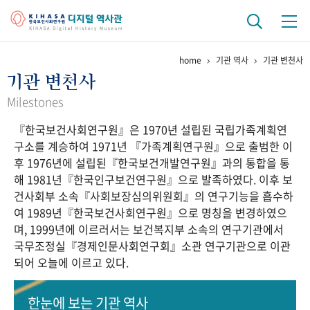
home
기관 역사
기관 변천사
기관 역사
기관 변천사
걸어온 길
기관 변천사
역대 기관장
연구원 사람들
Milestones
『한국보건사회연구원』은 1970년 설립된 국립가족계획연
연구 역사
구소를 계승하여 1971년 『가족계획연구원』으로 출범한 이
정책과 연구
키워드로 보는 연구 역사
연구자들
후 1976년에 설립된『한국보건개발연구원』과의 통합을 통
간행물 변천사
해 1981년『한국인구보건연구원』으로 발족하였다. 이후 보
건사회부 소속『사회보장심의위원회』의 연구기능을 흡수하
여 1989년『한국보건사회연구원』으로 명칭을 변경하였으
기록물 아카이브
며, 1999년에 이르러서는 보건복지부 소속의 연구기관에서
국무조정실『경제인문사회연구회』소관 연구기관으로 이관
사진 아카이브
문서 기록물
행정박물
영상 기록물
되어 오늘에 이르고 있다.
+1
50
주년 기념
한눈에 보는
기관 역사