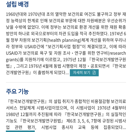
설립 배경
1960년대와 1970년대 초의 열악한 보건의료 여건도 불구하고 정부 재
정 능력상의 한계로 인해 보건의료 부문에 대한 자원배분은 우선순위가
낮을 수밖에 없었다. 이에 정부는 보건의료 환경 개선을 위한 재원 확충
방안의 하나로 외국으로부터의 차관 도입을 적극 추진하였다. 1974년 6
월 정부 차원의 보건기획(health planning)체계 개선을 위하여 우리나
라 정부와 USAID간에 “보건기획사업 협정”이 체결되었고, 이에 따라
USAID가 보건의료 욕구 및 자원 조사‧연구를 위한 연구비(research
grants)를 지원하기에 이르렀고, 1975년 12월 『한국보건개발연구원
법』, 그리고 1976년 4월에 동법 시행령이 제정‧공포되면서 『한국보
건개발연구원』이 출범하게 되었다...
자세히 보기
주요 기능
『한국보건개발연구원』의 설립 취지가 종합적인 비용절감형 보건의료
서비스 전달체계 시범사업이었으며, 이 시범사업이 1976년 4월부터
1980년 12월까지 추진됨에 따라 『한국보건개발연구원』의 실질적인
기능도 『한국보건개발연구원법』 제6조 3, 5, 6, 7항에 규정된 시범사
업 관련 평가, 시범사업 종사자 교육 등에 집중되었다...