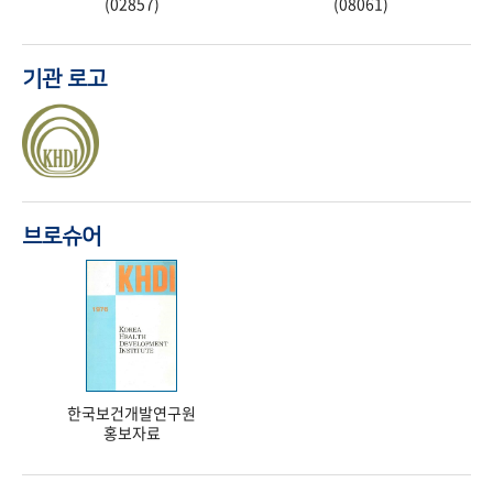
(02857)
(08061)
기관 로고
브로슈어
한국보건개발연구원
홍보자료