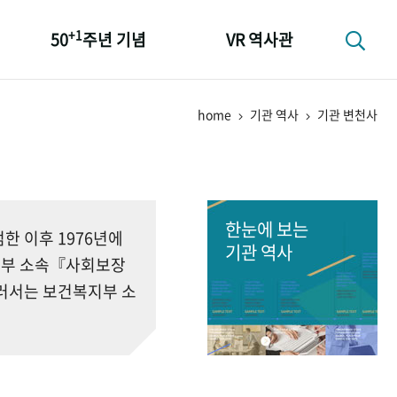
+1
50
주년 기념
VR 역사관
성과 50선
home
기관 역사
기관 변천사
숫자로 보는 50년
+1
50
주년 광장
세계와 함께 한 KIHASA
한눈에 보는
 이후 1976년에
기관 역사
회부 소속『사회보장
러서는 보건복지부 소