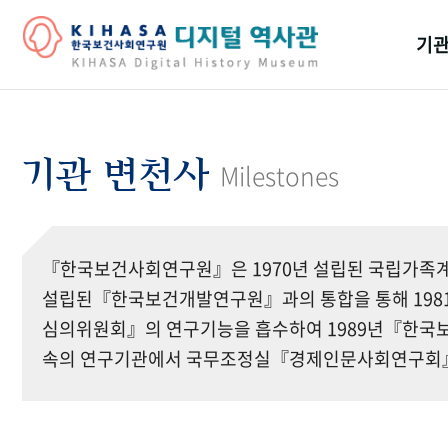
기관
걸어
기관
기관 변천사
Milestones
역대
연구원
『한국보건사회연구원』은 1970년 설립된 국립가족계
설립된『한국보건개발연구원』과의 통합을 통해 19
심의위원회』의 연구기능을 흡수하여 1989년『한국보
속의 연구기관에서 국무조정실『경제인문사회연구회』