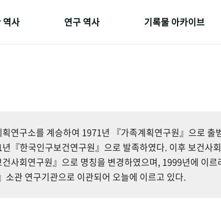
 역사
연구 역사
기록물 아카이브
온 길
정책과 연구
사진 아카이브
 변천사
키워드로 보는 연구 역사
문서 기록물
 기관장
연구자들
행정박물
 사람들
간행물 변천사
영상 기록물
획연구소를 계승하여 1971년 『가족계획연구원』으로 출범한
81년『한국인구보건연구원』으로 발족하였다. 이후 보건사
건사회연구원』으로 명칭을 변경하였으며, 1999년에 이르
소관 연구기관으로 이관되어 오늘에 이르고 있다.