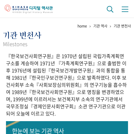
home
기관 역사
기관 변천사
기관 역사
기관 변천사
걸어온 길
기관 변천사
역대 기관장
연구원 사람들
Milestones
『한국보건사회연구원』은 1970년 설립된 국립가족계획연
연구 역사
구소를 계승하여 1971년 『가족계획연구원』으로 출범한 이
정책과 연구
키워드로 보는 연구 역사
연구자들
후 1976년에 설립된『한국보건개발연구원』과의 통합을 통
간행물 변천사
해 1981년『한국인구보건연구원』으로 발족하였다. 이후 보
건사회부 소속『사회보장심의위원회』의 연구기능을 흡수하
여 1989년『한국보건사회연구원』으로 명칭을 변경하였으
기록물 아카이브
며, 1999년에 이르러서는 보건복지부 소속의 연구기관에서
국무조정실『경제인문사회연구회』소관 연구기관으로 이관
사진 아카이브
문서 기록물
행정박물
영상 기록물
되어 오늘에 이르고 있다.
+1
50
주년 기념
한눈에 보는
기관 역사