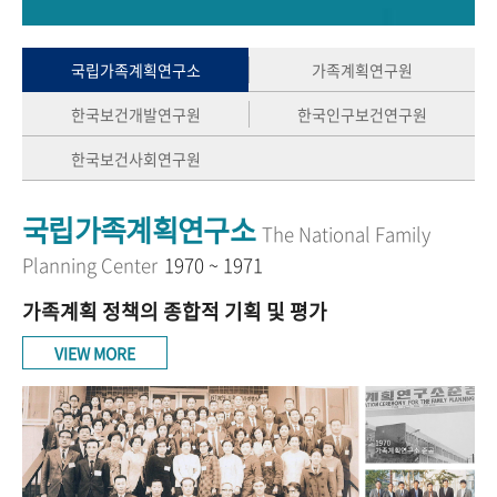
+1
성과 50선
숫자로 보는 50년
50
주년 광장
세계와 함께 한 KIHASA
국립가족계획연구소
가족계획연구원
한국보건개발연구원
한국인구보건연구원
VR 역사관
한국보건사회연구원
국립가족계획연구소
The National Family
Planning Center
1970 ~ 1971
가족계획 정책의 종합적 기획 및 평가
VIEW MORE