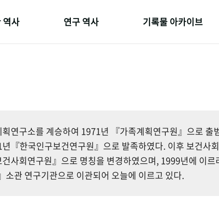
 역사
연구 역사
기록물 아카이브
온 길
정책과 연구
사진 아카이브
 변천사
키워드로 보는 연구 역사
문서 기록물
 기관장
연구자들
행정박물
 사람들
간행물 변천사
영상 기록물
획연구소를 계승하여 1971년 『가족계획연구원』으로 출범한
81년『한국인구보건연구원』으로 발족하였다. 이후 보건사
건사회연구원』으로 명칭을 변경하였으며, 1999년에 이르
소관 연구기관으로 이관되어 오늘에 이르고 있다.