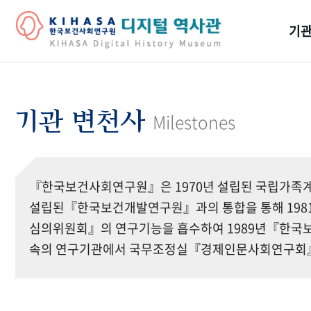
기관
걸어
기관
기관 변천사
Milestones
역대
연구원
『한국보건사회연구원』은 1970년 설립된 국립가족계
설립된『한국보건개발연구원』과의 통합을 통해 19
심의위원회』의 연구기능을 흡수하여 1989년『한국보
속의 연구기관에서 국무조정실『경제인문사회연구회』