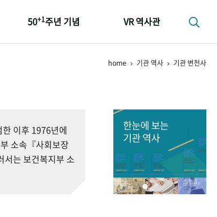
+1
50
주년 기념
VR 역사관
성과 50선
home
기관 역사
기관 변천사
숫자로 보는 50년
+1
50
주년 광장
세계와 함께 한 KIHASA
한눈에 보는
 이후 1976년에
기관 역사
회부 소속『사회보장
러서는 보건복지부 소