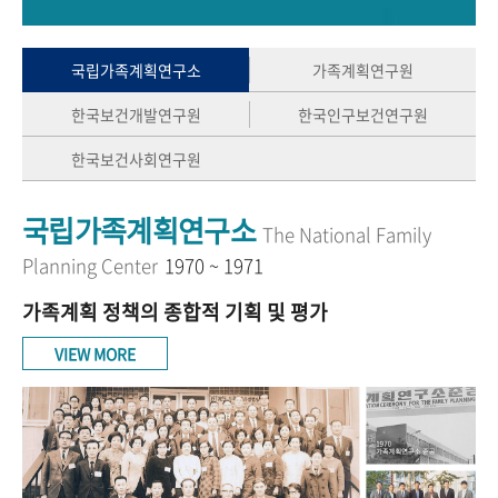
+1
성과 50선
숫자로 보는 50년
50
주년 광장
세계와 함께 한 KIHASA
국립가족계획연구소
가족계획연구원
한국보건개발연구원
한국인구보건연구원
VR 역사관
한국보건사회연구원
국립가족계획연구소
The National Family
Planning Center
1970 ~ 1971
가족계획 정책의 종합적 기획 및 평가
VIEW MORE