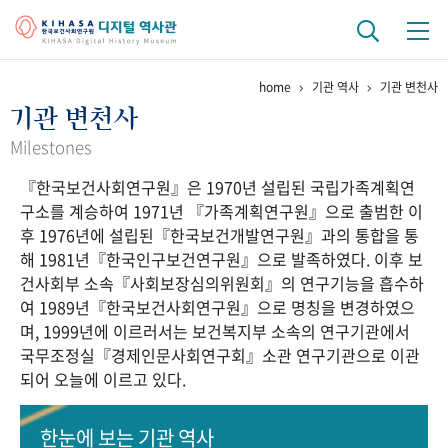
home
기관 역사
기관 변천사
기관 역사
기관 변천사
걸어온 길
기관 변천사
역대 기관장
연구원 사람들
Milestones
『한국보건사회연구원』은 1970년 설립된 국립가족계획연
연구 역사
구소를 계승하여 1971년 『가족계획연구원』으로 출범한 이
정책과 연구
키워드로 보는 연구 역사
연구자들
후 1976년에 설립된『한국보건개발연구원』과의 통합을 통
간행물 변천사
해 1981년『한국인구보건연구원』으로 발족하였다. 이후 보
건사회부 소속『사회보장심의위원회』의 연구기능을 흡수하
여 1989년『한국보건사회연구원』으로 명칭을 변경하였으
기록물 아카이브
며, 1999년에 이르러서는 보건복지부 소속의 연구기관에서
국무조정실『경제인문사회연구회』소관 연구기관으로 이관
사진 아카이브
문서 기록물
행정박물
영상 기록물
되어 오늘에 이르고 있다.
+1
50
주년 기념
한눈에 보는
기관 역사