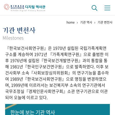
home
기관 역사
기관 변천사
기관 역사
기관 변천사
걸어온 길
기관 변천사
역대 기관장
연구원 사람들
Milestones
『한국보건사회연구원』은 1970년 설립된 국립가족계획연
연구 역사
구소를 계승하여 1971년 『가족계획연구원』으로 출범한 이
정책과 연구
키워드로 보는 연구 역사
연구자들
후 1976년에 설립된『한국보건개발연구원』과의 통합을 통
간행물 변천사
해 1981년『한국인구보건연구원』으로 발족하였다. 이후 보
건사회부 소속『사회보장심의위원회』의 연구기능을 흡수하
여 1989년『한국보건사회연구원』으로 명칭을 변경하였으
기록물 아카이브
며, 1999년에 이르러서는 보건복지부 소속의 연구기관에서
국무조정실『경제인문사회연구회』소관 연구기관으로 이관
사진 아카이브
문서 기록물
행정박물
영상 기록물
되어 오늘에 이르고 있다.
+1
50
주년 기념
한눈에 보는
기관 역사