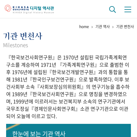
home
기관 역사
기관 변천사
기관 역사
기관 변천사
걸어온 길
기관 변천사
역대 기관장
연구원 사람들
Milestones
『한국보건사회연구원』은 1970년 설립된 국립가족계획연
연구 역사
구소를 계승하여 1971년 『가족계획연구원』으로 출범한 이
정책과 연구
키워드로 보는 연구 역사
연구자들
후 1976년에 설립된『한국보건개발연구원』과의 통합을 통
간행물 변천사
해 1981년『한국인구보건연구원』으로 발족하였다. 이후 보
건사회부 소속『사회보장심의위원회』의 연구기능을 흡수하
여 1989년『한국보건사회연구원』으로 명칭을 변경하였으
기록물 아카이브
며, 1999년에 이르러서는 보건복지부 소속의 연구기관에서
국무조정실『경제인문사회연구회』소관 연구기관으로 이관
사진 아카이브
문서 기록물
행정박물
영상 기록물
되어 오늘에 이르고 있다.
+1
50
주년 기념
한눈에 보는
기관 역사