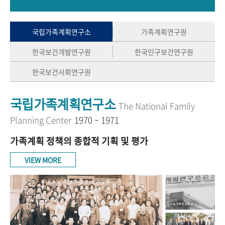
+1
성과 50선
숫자로 보는 50년
50
주년 광장
세계와 함께 한 KIHASA
국립가족계획연구소
가족계획연구원
한국보건개발연구원
한국인구보건연구원
VR 역사관
한국보건사회연구원
국립가족계획연구소
The National Family
Planning Center
1970 ~ 1971
가족계획 정책의 종합적 기획 및 평가
VIEW MORE