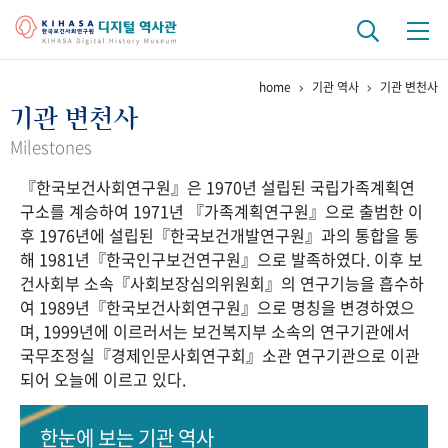
home
기관 역사
기관 변천사
기관 역사
기관 변천사
걸어온 길
기관 변천사
역대 기관장
연구원 사람들
Milestones
『한국보건사회연구원』은 1970년 설립된 국립가족계획연
연구 역사
구소를 계승하여 1971년 『가족계획연구원』으로 출범한 이
정책과 연구
키워드로 보는 연구 역사
연구자들
후 1976년에 설립된『한국보건개발연구원』과의 통합을 통
간행물 변천사
해 1981년『한국인구보건연구원』으로 발족하였다. 이후 보
건사회부 소속『사회보장심의위원회』의 연구기능을 흡수하
여 1989년『한국보건사회연구원』으로 명칭을 변경하였으
기록물 아카이브
며, 1999년에 이르러서는 보건복지부 소속의 연구기관에서
국무조정실『경제인문사회연구회』소관 연구기관으로 이관
사진 아카이브
문서 기록물
행정박물
영상 기록물
되어 오늘에 이르고 있다.
+1
50
주년 기념
한눈에 보는
기관 역사