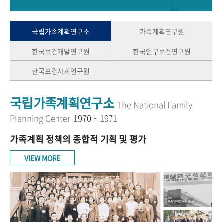
+1
성과 50선
숫자로 보는 50년
50
주년 광장
세계와 함께 한 KIHASA
국립가족계획연구소
가족계획연구원
한국보건개발연구원
한국인구보건연구원
VR 역사관
한국보건사회연구원
국립가족계획연구소
The National Family
Planning Center
1970 ~ 1971
가족계획 정책의 종합적 기획 및 평가
VIEW MORE