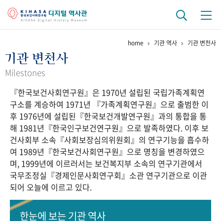
home
기관 역사
기관 변천사
기관 역사
기관 변천사
걸어온 길
기관 변천사
역대 기관장
연구원 사람들
Milestones
『한국보건사회연구원』은 1970년 설립된 국립가족계획연
연구 역사
구소를 계승하여 1971년 『가족계획연구원』으로 출범한 이
정책과 연구
키워드로 보는 연구 역사
연구자들
후 1976년에 설립된『한국보건개발연구원』과의 통합을 통
간행물 변천사
해 1981년『한국인구보건연구원』으로 발족하였다. 이후 보
건사회부 소속『사회보장심의위원회』의 연구기능을 흡수하
여 1989년『한국보건사회연구원』으로 명칭을 변경하였으
기록물 아카이브
며, 1999년에 이르러서는 보건복지부 소속의 연구기관에서
국무조정실『경제인문사회연구회』소관 연구기관으로 이관
사진 아카이브
문서 기록물
행정박물
영상 기록물
되어 오늘에 이르고 있다.
+1
50
주년 기념
한눈에 보는
기관 역사