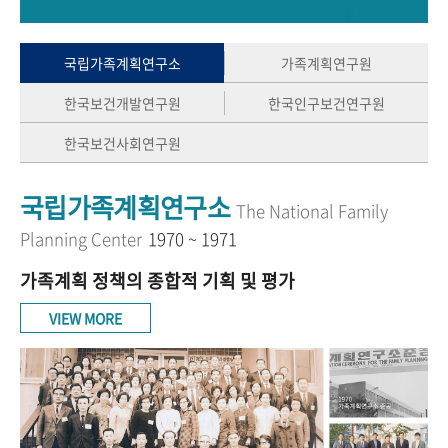
+1
성과 50선
숫자로 보는 50년
50
주년 광장
세계와 함께 한 KIHASA
국립가족계획연구소
가족계획연구원
한국보건개발연구원
한국인구보건연구원
VR 역사관
한국보건사회연구원
국립가족계획연구소
The National Family
Planning Center
1970 ~ 1971
가족계획 정책의 종합적 기획 및 평가
VIEW MORE