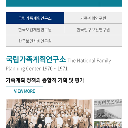
+1
성과 50선
숫자로 보는 50년
50
주년 광장
세계와 함께 한 KIHASA
국립가족계획연구소
가족계획연구원
한국보건개발연구원
한국인구보건연구원
VR 역사관
한국보건사회연구원
국립가족계획연구소
The National Family
Planning Center
1970 ~ 1971
가족계획 정책의 종합적 기획 및 평가
VIEW MORE