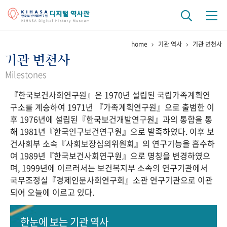
home
기관 역사
기관 변천사
기관 역사
기관 변천사
걸어온 길
기관 변천사
역대 기관장
연구원 사람들
Milestones
『한국보건사회연구원』은 1970년 설립된 국립가족계획연
연구 역사
구소를 계승하여 1971년 『가족계획연구원』으로 출범한 이
정책과 연구
키워드로 보는 연구 역사
연구자들
후 1976년에 설립된『한국보건개발연구원』과의 통합을 통
간행물 변천사
해 1981년『한국인구보건연구원』으로 발족하였다. 이후 보
건사회부 소속『사회보장심의위원회』의 연구기능을 흡수하
여 1989년『한국보건사회연구원』으로 명칭을 변경하였으
기록물 아카이브
며, 1999년에 이르러서는 보건복지부 소속의 연구기관에서
국무조정실『경제인문사회연구회』소관 연구기관으로 이관
사진 아카이브
문서 기록물
행정박물
영상 기록물
되어 오늘에 이르고 있다.
+1
50
주년 기념
한눈에 보는
기관 역사