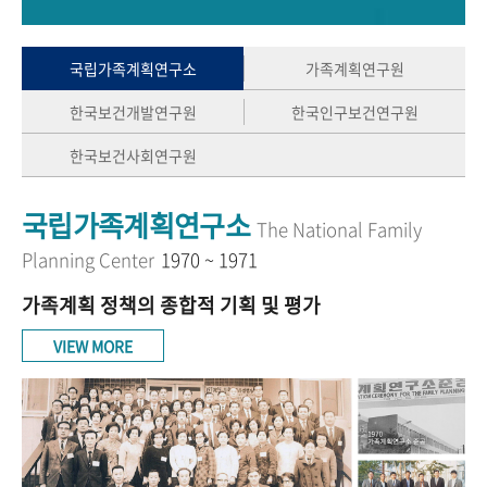
+1
성과 50선
숫자로 보는 50년
50
주년 광장
세계와 함께 한 KIHASA
국립가족계획연구소
가족계획연구원
한국보건개발연구원
한국인구보건연구원
VR 역사관
한국보건사회연구원
국립가족계획연구소
The National Family
Planning Center
1970 ~ 1971
가족계획 정책의 종합적 기획 및 평가
VIEW MORE