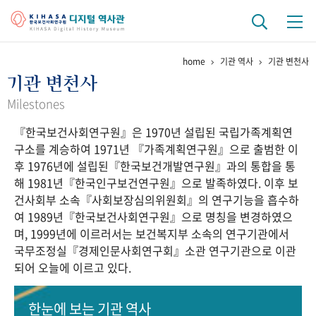
home
기관 역사
기관 변천사
기관 역사
기관 변천사
걸어온 길
기관 변천사
역대 기관장
연구원 사람들
Milestones
『한국보건사회연구원』은 1970년 설립된 국립가족계획연
연구 역사
구소를 계승하여 1971년 『가족계획연구원』으로 출범한 이
정책과 연구
키워드로 보는 연구 역사
연구자들
후 1976년에 설립된『한국보건개발연구원』과의 통합을 통
간행물 변천사
해 1981년『한국인구보건연구원』으로 발족하였다. 이후 보
건사회부 소속『사회보장심의위원회』의 연구기능을 흡수하
여 1989년『한국보건사회연구원』으로 명칭을 변경하였으
기록물 아카이브
며, 1999년에 이르러서는 보건복지부 소속의 연구기관에서
국무조정실『경제인문사회연구회』소관 연구기관으로 이관
사진 아카이브
문서 기록물
행정박물
영상 기록물
되어 오늘에 이르고 있다.
+1
50
주년 기념
한눈에 보는
기관 역사