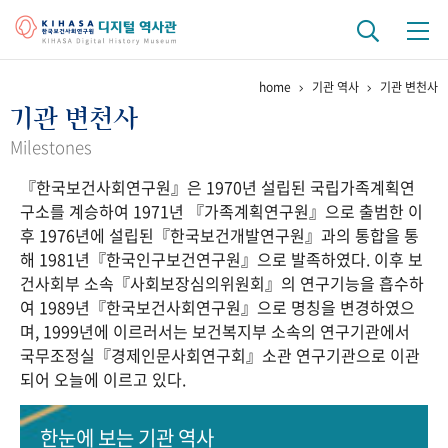
home
기관 역사
기관 변천사
기관 역사
기관 변천사
걸어온 길
기관 변천사
역대 기관장
연구원 사람들
Milestones
『한국보건사회연구원』은 1970년 설립된 국립가족계획연
연구 역사
구소를 계승하여 1971년 『가족계획연구원』으로 출범한 이
정책과 연구
키워드로 보는 연구 역사
연구자들
후 1976년에 설립된『한국보건개발연구원』과의 통합을 통
간행물 변천사
해 1981년『한국인구보건연구원』으로 발족하였다. 이후 보
건사회부 소속『사회보장심의위원회』의 연구기능을 흡수하
여 1989년『한국보건사회연구원』으로 명칭을 변경하였으
기록물 아카이브
며, 1999년에 이르러서는 보건복지부 소속의 연구기관에서
국무조정실『경제인문사회연구회』소관 연구기관으로 이관
사진 아카이브
문서 기록물
행정박물
영상 기록물
되어 오늘에 이르고 있다.
+1
50
주년 기념
한눈에 보는
기관 역사