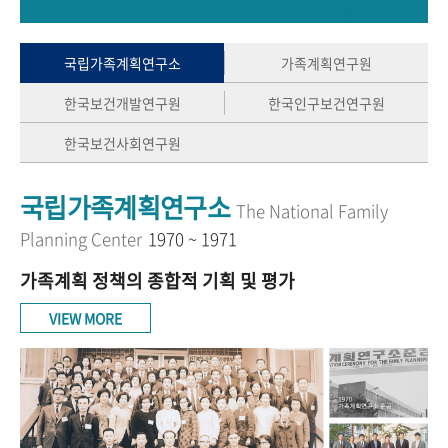
+1
성과 50선
숫자로 보는 50년
50
주년 광장
세계와 함께 한 KIHASA
국립가족계획연구소
가족계획연구원
한국보건개발연구원
한국인구보건연구원
VR 역사관
한국보건사회연구원
국립가족계획연구소
The National Family
Planning Center
1970 ~ 1971
가족계획 정책의 종합적 기획 및 평가
VIEW MORE