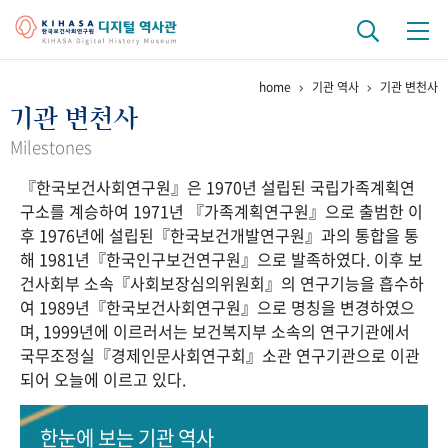
home
기관 역사
기관 변천사
기관 역사
기관 변천사
걸어온 길
기관 변천사
역대 기관장
연구원 사람들
Milestones
『한국보건사회연구원』은 1970년 설립된 국립가족계획연
연구 역사
구소를 계승하여 1971년 『가족계획연구원』으로 출범한 이
정책과 연구
키워드로 보는 연구 역사
연구자들
후 1976년에 설립된『한국보건개발연구원』과의 통합을 통
간행물 변천사
해 1981년『한국인구보건연구원』으로 발족하였다. 이후 보
건사회부 소속『사회보장심의위원회』의 연구기능을 흡수하
여 1989년『한국보건사회연구원』으로 명칭을 변경하였으
기록물 아카이브
며, 1999년에 이르러서는 보건복지부 소속의 연구기관에서
국무조정실『경제인문사회연구회』소관 연구기관으로 이관
사진 아카이브
문서 기록물
행정박물
영상 기록물
되어 오늘에 이르고 있다.
+1
50
주년 기념
한눈에 보는
기관 역사