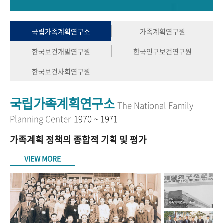
+1
성과 50선
숫자로 보는 50년
50
주년 광장
세계와 함께 한 KIHASA
국립가족계획연구소
가족계획연구원
한국보건개발연구원
한국인구보건연구원
VR 역사관
한국보건사회연구원
국립가족계획연구소
The National Family
Planning Center
1970 ~ 1971
가족계획 정책의 종합적 기획 및 평가
VIEW MORE